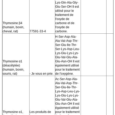
Lys-Gln-Ala-Gly-
Glu-Ser-OH Il est
utilisé pour le
traitement de
l'oxyde de
Thymosine β4
carbone et de
(humain, bovin,
l'oxyde de
cheval, rat)
77591-33-4
carbone.
H-Ser-Asp-Ala-
Ala-Val-Asp-Thr-
Ser-Glu-Ile-Thr-
Ser-Lys-Asp-Leu-
Lys-Glu-Lys-Lys-
Glu-Val-Glu-Ala-
Thymosine α1
Glu-Asn-OH Il est
(déacétylée)
également utilisé
(humain, bovin,
pour le traitement
souris, rat)
- Je vous en prie.
de l'oxygène.
Ac-Ser-Asp-Ala-
Ala-Val-Asp-Thr-
Ser-Glu-Ile-Thr-
Lys-Asp-Leu-Lys-
Lys-Glu-Lys-Lys-
Glu-Val-Glu-Ala-
Glu-Asn-OH Il est
également utilisé
Thymosine α1,
Les produits de
pour le traitement