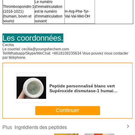
Le numéro
Thrombospondin-1
d'immatriculation
(1016-1021)
est le numéro
H-Arg-Phe-Tyr-
(humain, bovin et
d'immatriculation
Val-Val-Met-OH
souris)
suivant:
Les coordonnées.
Cecilia
Le courriel: cecilia@youngshechem.com
Tel/Whatsapp/Skype/WeChat: +8618108235634 Vous pouvez nous contacter
par téléphone.
Peptide personnalisé blanc vert
Supéroxide dismutase-1 humain
recombinant
Continuer
Ingrédients des peptides
Plus