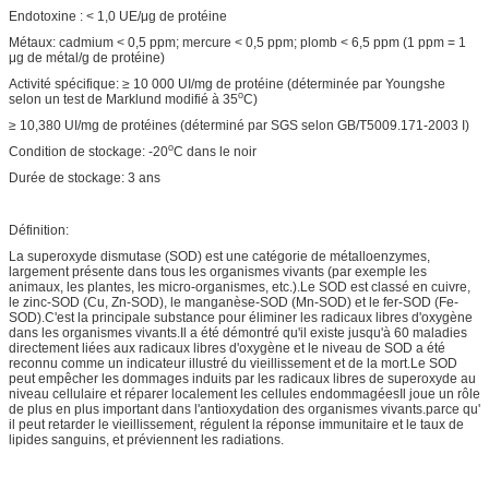
Endotoxine : < 1,0 UE/μg de protéine
Métaux: cadmium < 0,5 ppm; mercure < 0,5 ppm; plomb < 6,5 ppm (1 ppm = 1
μg de métal/g de protéine)
Activité spécifique: ≥ 10 000 UI/mg de protéine (déterminée par Youngshe
o
selon un test de Marklund modifié à 35
C)
≥ 10,380 UI/mg de protéines (déterminé par SGS selon GB/T5009.171-2003 I)
o
Condition de stockage: -20
C dans le noir
Durée de stockage: 3 ans
Définition:
La superoxyde dismutase (SOD) est une catégorie de métalloenzymes,
largement présente dans tous les organismes vivants (par exemple les
animaux, les plantes, les micro-organismes, etc.).Le SOD est classé en cuivre,
le zinc-SOD (Cu, Zn-SOD), le manganèse-SOD (Mn-SOD) et le fer-SOD (Fe-
SOD).C'est la principale substance pour éliminer les radicaux libres d'oxygène
dans les organismes vivants.Il a été démontré qu'il existe jusqu'à 60 maladies
directement liées aux radicaux libres d'oxygène et le niveau de SOD a été
reconnu comme un indicateur illustré du vieillissement et de la mort.Le SOD
peut empêcher les dommages induits par les radicaux libres de superoxyde au
niveau cellulaire et réparer localement les cellules endommagéesIl joue un rôle
de plus en plus important dans l'antioxydation des organismes vivants.parce qu'
il peut retarder le vieillissement, régulent la réponse immunitaire et le taux de
lipides sanguins, et préviennent les radiations.