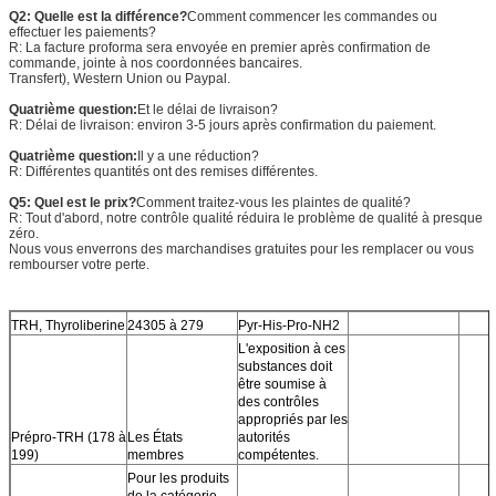
Q2: Quelle est la différence?
Comment commencer les commandes ou
effectuer les paiements?
R: La facture proforma sera envoyée en premier après confirmation de
commande, jointe à nos coordonnées bancaires.
Transfert), Western Union ou Paypal.
Quatrième question:
Et le délai de livraison?
R: Délai de livraison: environ 3-5 jours après confirmation du paiement.
Quatrième question:
Il y a une réduction?
R: Différentes quantités ont des remises différentes.
Q5: Quel est le prix?
Comment traitez-vous les plaintes de qualité?
R: Tout d'abord, notre contrôle qualité réduira le problème de qualité à presque
zéro.
Nous vous enverrons des marchandises gratuites pour les remplacer ou vous
rembourser votre perte.
TRH, Thyroliberine
24305 à 279
Pyr-His-Pro-NH2
L'exposition à ces
substances doit
être soumise à
des contrôles
appropriés par les
Prépro-TRH (178 à
Les États
autorités
199)
membres
compétentes.
Pour les produits
de la catégorie