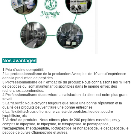
Nos avantages
1.
Prix d'usine compétitif.
2.
Le professionnalisme de la production:
Avec plus de 10 ans d'expérience
dans la production de peptides
3.
Professionnalisme de l' efficacité du produit:
Nous connaissons les milliers
de peptides qui sont maintenant disponibles dans le monde entier, des
recherches approfondies.
4.
Professionnalisme du service:
La satisfaction du client est notre plus grand
travail.
5.
La fiabilité:
Nous croyons toujours que seule une bonne réputation et la
qualité des produits peuvent faire une bonne entreprise.
6.
La flexibilité:
Nous offrons une variété de peptides, liquide, poudre
lyophilisée, etc.
7.
Variété de produits:
Nous offrons plus de 200 peptides cosmétiques, y
compris le dipeptide, le tripeptide, le tétrapeptide, le pentapeptide,
l'hexapeptide, l'heptapeptide, l'octapeptide, le nonapeptide, le decapeptide, le
peptide de cuivre,Oligopeptide et autres.