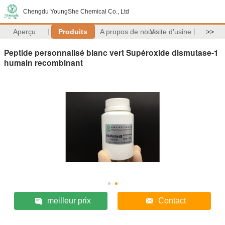
Chengdu YoungShe Chemical Co., Ltd
Aperçu
Produits
A propos de nous
Visite d'usine
>>
Peptide personnalisé blanc vert Supéroxide dismutase-1
humain recombinant
meilleur prix
Contact