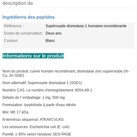
description de
Ingrédients des peptides
Référence ::
Supéroxyde dismutase-1 humaine recombinante
Durée de conservation:
Deux ans
Couleur:
Blanc
Informations sur le produit
Nom du produit: cuivre humain recombinant, dismutase zinc-superoxyde (rh-
Cu, Zn-SOD)
Nom alternatif: Superoxyde dismutase 1 (SOD1)
Numéro CAS. Le numéro d'enregistrement: 9054-89-1
Détails de l' emballage: 1 mg, 500 mg
Formulation: lyophilisée à partir d'eau stérile
Mol. Wt: 17 kDa
N-terminus séquencé: ATKAVCVLKG
Les ressources: Escherichia coli (E. coli)
Pureté: ≥ 95% selon l'analyse SDS-PAGE