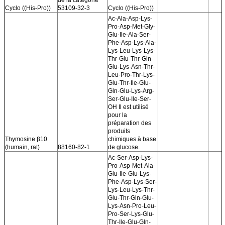
Cyclo ((His-Pro))
53109-32-3
Cyclo ((His-Pro))
Ac-Ala-Asp-Lys-
Pro-Asp-Met-Gly-
Glu-Ile-Ala-Ser-
Phe-Asp-Lys-Ala-
Lys-Leu-Lys-Lys-
Thr-Glu-Thr-Gln-
Glu-Lys-Asn-Thr-
Leu-Pro-Thr-Lys-
Glu-Thr-Ile-Glu-
Gln-Glu-Lys-Arg-
Ser-Glu-Ile-Ser-
OH Il est utilisé
pour la
préparation des
produits
Thymosine β10
chimiques à base
(humain, rat)
88160-82-1
de glucose.
Ac-Ser-Asp-Lys-
Pro-Asp-Met-Ala-
Glu-Ile-Glu-Lys-
Phe-Asp-Lys-Ser-
Lys-Leu-Lys-Thr-
Glu-Thr-Gln-Glu-
Lys-Asn-Pro-Leu-
Pro-Ser-Lys-Glu-
Thr-Ile-Glu-Gln-