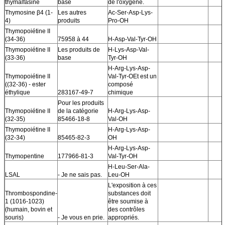
thymalfasine
base
de l'oxygène.
Thymosine β4 (1-
Les autres
Ac-Ser-Asp-Lys-
4)
produits
Pro-OH
Thymopoiétine II
(34-36)
75958 à 44
H-Asp-Val-Tyr-OH
Thymopoiétine II
Les produits de
H-Lys-Asp-Val-
(33-36)
base
Tyr-OH
H-Arg-Lys-Asp-
Thymopoiétine II
Val-Tyr-OEt est un
((32-36) - ester
composé
éthylique
283167-49-7
chimique
Pour les produits
Thymopoiétine II
de la catégorie
H-Arg-Lys-Asp-
(32-35)
85466-18-8
Val-OH
Thymopoiétine II
H-Arg-Lys-Asp-
(32-34)
85465-82-3
OH
H-Arg-Lys-Asp-
Thymopentine
177966-81-3
Val-Tyr-OH
H-Leu-Ser-Ala-
LSAL
- Je ne sais pas.
Leu-OH
L'exposition à ces
Thrombospondine-
substances doit
1 (1016-1023)
être soumise à
(humain, bovin et
des contrôles
souris)
- Je vous en prie.
appropriés.