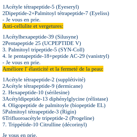
1Acétyle tétrapeptide-5 (Eyeseryl)
2Dipeptide-2+Palmitoyl tétrapeptide-7 (Eyeliss)
- Je vous en prie.
Anti-cellulite et vergetures:
1Acétylhexapeptide-39 (Silusyne)
2Pentapeptide 25 (UCPEPTIDE V)
3. Palmitoyl tripeptide-5 (SYN-Coll)
4. le pentapeptide-18+peptide AC-29 (vanistryl)
- Je vous en prie.
Améliore l' élasticité et la fermeté de la peau:
1Acétyle tétrapeptide-2 (supplétivité)
2Acétyle tétrapeptide-9 (dermicane)
2. Hexapeptide-10 (sérilesine)
3Acétyldipeptide-13 diphénylglycine (rélistase)
4. Oligopeptide de palmitoyle (biopeptide EL)
5Palmitoyl tétrapeptide-3 (Rigin)
6Trifluoroacétyle tripeptide-2 (Progeline)
7. Trippétide-10 Citrulline (décorinyl)
Je vous en prie.