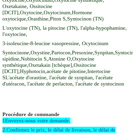
Oxetakaine, Ossitocine
[DCIT],Oxytocine,Oxytocinum,Hormone
oxytocique,Orasthine,Piton S,Syntocinon (TN)
L'oxytocine (TN), la pitocine (TN), l'alpha-hypophamine,
l'oxytocine,
3-isoleucine-8-leucine vasopressine, Ocytocinum
Syntocinone,Oxystine,Partocon,Presoxine,Synpitan,Syntoci
sipidine,Nobitocin S,Atonine O,Oxytocine
synthétique,Oxetakain [tchèque],Ossitocine
[DCIT],Hyphotocin,acétate de pitotine,Intertocine
SL'acétate d'orastine, l'acétate de synpitan, l'acétate
d'utéracon, l'acétate de perlacton, l'acétate de syntocinon
Procédure de commande
1Envoyez-nous votre demande.
2.Confirmez le prix, le délai de livraison, le délai de