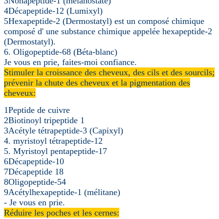
3Nonapeptide-1 (mélanostate)
4Décapeptide-12 (Lumixyl)
5Hexapeptide-2 (Dermostatyl) est un composé chimique
composé d' une substance chimique appelée hexapeptide-2
(Dermostatyl).
6. Oligopeptide-68 (Béta-blanc)
Je vous en prie, faites-moi confiance.
Stimuler la croissance des cheveux, des cils et des sourcils;
prévenir la chute des cheveux et la pigmentation des
cheveux:
1Peptide de cuivre
2Biotinoyl tripeptide 1
3Acétyle tétrapeptide-3 (Capixyl)
4. myristoyl tétrapeptide-12
5. Myristoyl pentapeptide-17
6Décapeptide-10
7Décapeptide 18
8Oligopeptide-54
9Acétylhexapeptide-1 (mélitane)
- Je vous en prie.
Réduire les poches et les cernes: