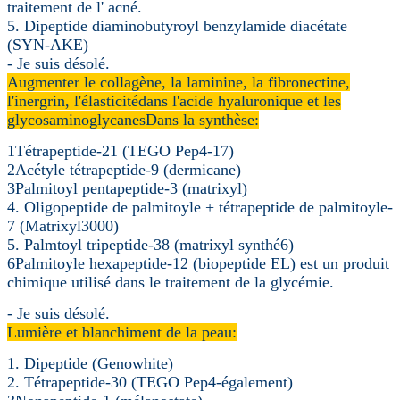
traitement de l' acné.
5. Dipeptide diaminobutyroyl benzylamide diacétate
(SYN-AKE)
- Je suis désolé.
Augmenter le collagène, la laminine, la fibronectine,
l'inergrin, l'élasticité
dans l'acide hyaluronique et les
glycosaminoglycanes
Dans la synthèse:
1Tétrapeptide-21 (TEGO Pep4-17)
2Acétyle tétrapeptide-9 (dermicane)
3Palmitoyl pentapeptide-3 (matrixyl)
4. Oligopeptide de palmitoyle + tétrapeptide de palmitoyle-
7 (Matrixyl3000)
5. Palmtoyl tripeptide-38 (matrixyl synthé6)
6Palmitoyle hexapeptide-12 (biopeptide EL) est un produit
chimique utilisé dans le traitement de la glycémie.
- Je suis désolé.
Lumière et blanchiment de la peau:
1. Dipeptide (Genowhite)
2. Tétrapeptide-30 (TEGO Pep4-également)