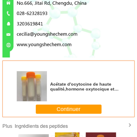
Acétate d'ocytocine de haute
qualité,hormone oxytocique et
oxytocine synthétique de
couleur blanche
Continuer
Ingrédients des peptides
Plus