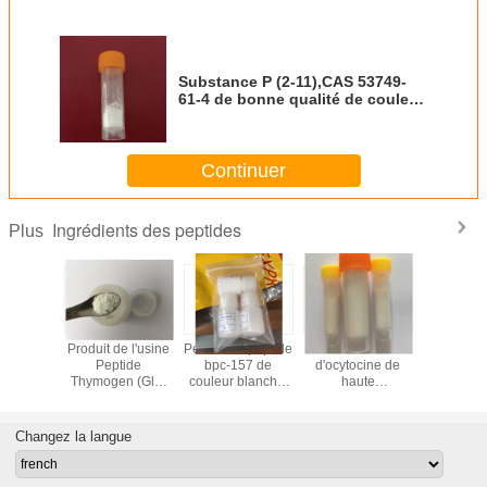
Substance P (2-11),CAS 53749-
61-4 de bonne qualité de couleur
blanche de Youngshe Chem
Continuer
Ingrédients des peptides
Plus
 bpc-157
Produit de l'usine
Pentadecapeptide
Acétate
Epitalon / 
ulturisme
Peptide
bpc-157 de
d'ocytocine de
Epitalon / 
chinoise.
Thymogen (Glu-
couleur blanche,
haute
Epitalon 
Trp) en poudre
de haute pureté,
qualité,hormone
de bonne 
blanche
fabriqué en
oxytocique et
de cou
Chine.
oxytocine
blan
Changez la langue
synthétique de
couleur blanche