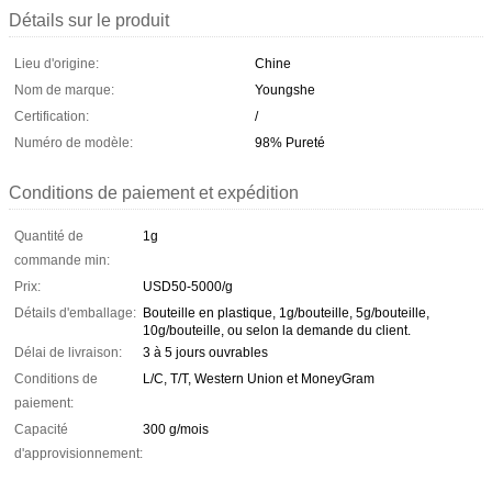
Détails sur le produit
Lieu d'origine:
Chine
Nom de marque:
Youngshe
Certification:
/
Numéro de modèle:
98% Pureté
Conditions de paiement et expédition
Quantité de
1g
commande min:
Prix:
USD50-5000/g
Détails d'emballage:
Bouteille en plastique, 1g/bouteille, 5g/bouteille,
10g/bouteille, ou selon la demande du client.
Délai de livraison:
3 à 5 jours ouvrables
Conditions de
L/C, T/T, Western Union et MoneyGram
paiement:
Capacité
300 g/mois
d'approvisionnement: