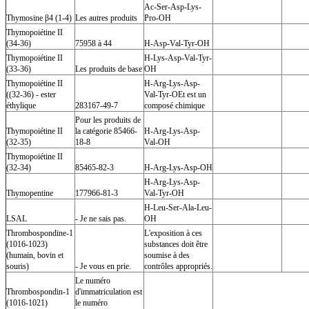
Ac-Ser-Asp-Lys-
Thymosine β4 (1-4)
Les autres produits
Pro-OH
Thymopoiétine II
(34-36)
75958 à 44
H-Asp-Val-Tyr-OH
Thymopoiétine II
H-Lys-Asp-Val-Tyr-
(33-36)
Les produits de base
OH
Thymopoiétine II
H-Arg-Lys-Asp-
((32-36) - ester
Val-Tyr-OEt est un
éthylique
283167-49-7
composé chimique
Pour les produits de
Thymopoiétine II
la catégorie 85466-
H-Arg-Lys-Asp-
(32-35)
18-8
Val-OH
Thymopoiétine II
(32-34)
85465-82-3
H-Arg-Lys-Asp-OH
H-Arg-Lys-Asp-
Thymopentine
177966-81-3
Val-Tyr-OH
H-Leu-Ser-Ala-Leu-
LSAL
- Je ne sais pas.
OH
Thrombospondine-1
L'exposition à ces
(1016-1023)
substances doit être
(humain, bovin et
soumise à des
souris)
- Je vous en prie.
contrôles appropriés.
Le numéro
Thrombospondin-1
d'immatriculation est
(1016-1021)
le numéro