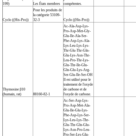
199)
Les États membres
compétentes.
Pour les produits de
la catégorie 53109-
Cyclo ((His-Pro))
32-3
Cyclo ((His-Pro))
Ac-Ala-Asp-Lys-
Pro-Asp-Met-Gly-
Glu-Ile-Ala-Ser-
Phe-Asp-Lys-Ala-
Lys-Leu-Lys-Lys-
Thr-Glu-Thr-Gln-
Glu-Lys-Asn-Thr-
Leu-Pro-Thr-Lys-
Glu-Thr-Ile-Glu-
Gln-Glu-Lys-Arg-
Ser-Glu-Ile-Ser-OH
Il est utilisé pour le
traitement de l'oxyde
Thymosine β10
de carbone et de
(humain, rat)
88160-82-1
l'oxyde de carbone.
Ac-Ser-Asp-Lys-
Pro-Asp-Met-Ala-
Glu-Ile-Glu-Lys-
Phe-Asp-Lys-Ser-
Lys-Leu-Lys-Thr-
Glu-Thr-Gln-Glu-
Lys-Asn-Pro-Leu-
Pro-Ser-Lys-Glu-