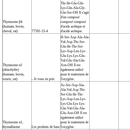
Thr-Ile-Glu-Gln-
Lys-Gln-Ala-Gly-
Glu-Ser-OH Il s'agit
d'un composé
Thymosine β4
composé composé
(humain, bovin,
d'acide acétique et
cheval, rat)
77591-33-4
d'acide acétique.
H-Ser-Asp-Ala-Ala-
Val-Asp-Thr-Ser-
Glu-Ile-Thr-Ser-
Lys-Asp-Leu-Lys-
Glu-Lys-Lys-Glu-
Val-Glu-Ala-Glu-
Thymosine α1
Asn-OH Il est
(déacétylée)
également utilisé
(humain, bovin,
pour le traitement de
souris, rat)
- Je vous en prie.
l'oxygène.
Ac-Ser-Asp-Ala-
Ala-Val-Asp-Thr-
Ser-Glu-Ile-Thr-
Lys-Asp-Leu-Lys-
Lys-Glu-Lys-Lys-
Glu-Val-Glu-Ala-
Glu-Asn-OH Il est
également utilisé
Thymosine α1,
pour le traitement de
thymalfasine
Les produits de base
l'oxygène.