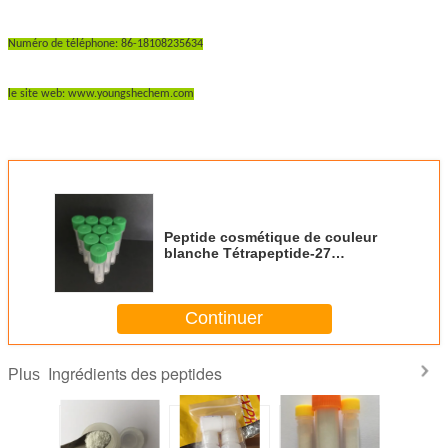
Numéro de téléphone: 86-18108235634
le site web: www.youngshechem.com
Peptide cosmétique de couleur
blanche Tétrapeptide-27
tétrapeptide poudre de peptide
actif
Continuer
Ingrédients des peptides
Plus