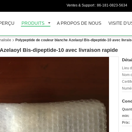
Ventes & Support :
86-181-0823-5634
PERÇU
PRODUITS
A PROPOS DE NOUS
VISITE D'U
nalisée
Polypeptide de couleur blanche Azelaoyl Bis-dipeptide-10 avec livrai
Azelaoyl Bis-dipeptide-10 avec livraison rapide
Détai
Lieu d
Nom d
Certifi
Numér
Cond
Quant
min:
Prix: