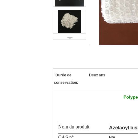
Durée de
Deux ans
conservation:
Polype
Nom du produit
Azelaoyl bis
CAS n°
N/A