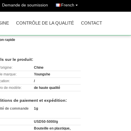
Demande de soumission
French
SINE
CONTRÔLE DE LA QUALITÉ
CONTACT
son rapide
ls sur le produit:
'origine:
Chine
e marque:
Youngshe
cation:
/
o de modèle:
de haute qualité
itions de paiement et expédition:
ité de commande
1g
USD50-5000/g
Bouteille en plastique,