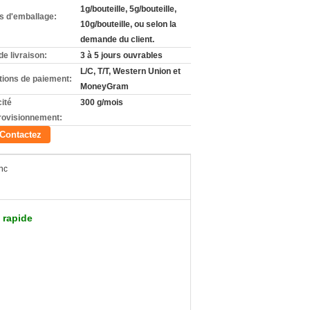
1g/bouteille, 5g/bouteille,
ls d'emballage:
10g/bouteille, ou selon la
demande du client.
de livraison:
3 à 5 jours ouvrables
L/C, T/T, Western Union et
tions de paiement:
MoneyGram
ité
300 g/mois
rovisionnement:
Contactez
nc
 rapide