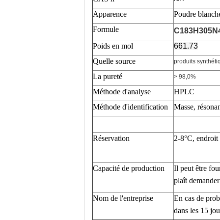
Apparence
Poudre blanch
Formule
C183H305N
Poids en mol
661.73
Quelle source
produits synthéti
La pureté
> 98,0%
Méthode d'analyse
HPLC
Méthode d'identification
Masse, résona
Réservation
2-8°C, endroit f
Capacité de production
Il peut être fo
plaît demander 
Nom de l'entreprise
En cas de prob
dans les 15 jou