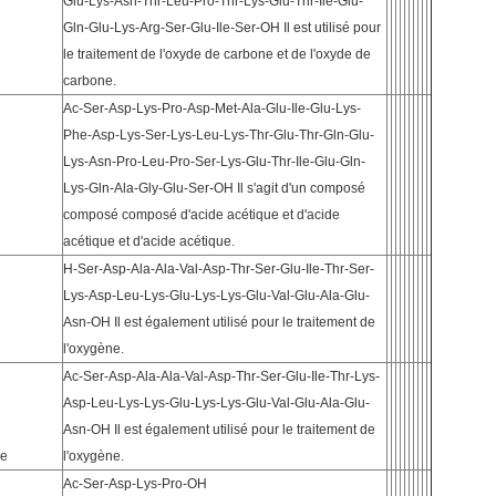
Glu-Lys-Asn-Thr-Leu-Pro-Thr-Lys-Glu-Thr-Ile-Glu-
Gln-Glu-Lys-Arg-Ser-Glu-Ile-Ser-OH Il est utilisé pour
le traitement de l'oxyde de carbone et de l'oxyde de
carbone.
Ac-Ser-Asp-Lys-Pro-Asp-Met-Ala-Glu-Ile-Glu-Lys-
Phe-Asp-Lys-Ser-Lys-Leu-Lys-Thr-Glu-Thr-Gln-Glu-
Lys-Asn-Pro-Leu-Pro-Ser-Lys-Glu-Thr-Ile-Glu-Gln-
Lys-Gln-Ala-Gly-Glu-Ser-OH Il s'agit d'un composé
composé composé d'acide acétique et d'acide
acétique et d'acide acétique.
H-Ser-Asp-Ala-Ala-Val-Asp-Thr-Ser-Glu-Ile-Thr-Ser-
Lys-Asp-Leu-Lys-Glu-Lys-Lys-Glu-Val-Glu-Ala-Glu-
Asn-OH Il est également utilisé pour le traitement de
l'oxygène.
Ac-Ser-Asp-Ala-Ala-Val-Asp-Thr-Ser-Glu-Ile-Thr-Lys-
Asp-Leu-Lys-Lys-Glu-Lys-Lys-Glu-Val-Glu-Ala-Glu-
Asn-OH Il est également utilisé pour le traitement de
se
l'oxygène.
Ac-Ser-Asp-Lys-Pro-OH