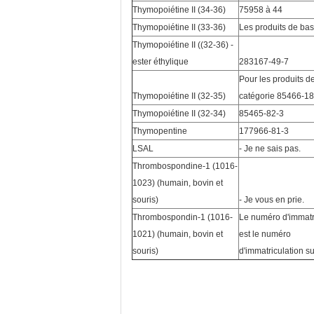
Thymopoiétine II (34-36)
75958 à 44
Thymopoiétine II (33-36)
Les produits de ba
Thymopoiétine II ((32-36) -
ester éthylique
283167-49-7
Pour les produits de
Thymopoiétine II (32-35)
catégorie 85466-18
Thymopoiétine II (32-34)
85465-82-3
Thymopentine
177966-81-3
LSAL
- Je ne sais pas.
Thrombospondine-1 (1016-
1023) (humain, bovin et
souris)
- Je vous en prie.
Thrombospondin-1 (1016-
Le numéro d'immatr
1021) (humain, bovin et
est le numéro
souris)
d'immatriculation su