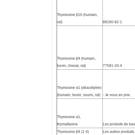
Thymosine β10 (humain,
rat)
88160-82-1
Thymosine β4 (humain,
bovin, cheval, rat)
77591-33-4
Thymosine α1 (déacétylée)
(humain, bovin, souris, rat)
- Je vous en prie.
Thymosine α1,
thymalfasine
Les produits de ba
Thymosine β4 (1-4)
Les autres produits