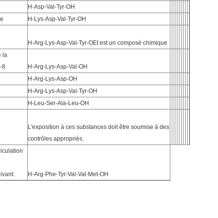
H-Asp-Val-Tyr-OH
se
H-Lys-Asp-Val-Tyr-OH
H-Arg-Lys-Asp-Val-Tyr-OEt est un composé chimique
 la
-8
H-Arg-Lys-Asp-Val-OH
H-Arg-Lys-Asp-OH
H-Arg-Lys-Asp-Val-Tyr-OH
H-Leu-Ser-Ala-Leu-OH
L'exposition à ces substances doit être soumise à des
contrôles appropriés.
iculation
ivant:
H-Arg-Phe-Tyr-Val-Val-Met-OH