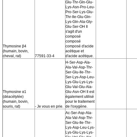
Glu-Thr-Gln-Glu-
Lys-Asn-Pro-Leu-
Pro-Ser-Lys-Glu-
Thr-Ile-Glu-Gln-
Lys-Gln-Ala-Gly-
Glu-Ser-OH Il
s'agit d'un
composé
composé
Thymosine β4
composé d'acide
(humain, bovin,
acétique et
cheval, rat)
77591-33-4
d'acide acétique.
H-Ser-Asp-Ala-
Ala-Val-Asp-Thr-
Ser-Glu-Ile-Thr-
Ser-Lys-Asp-Leu-
Lys-Glu-Lys-Lys-
Glu-Val-Glu-Ala-
Thymosine α1
Glu-Asn-OH Il est
(déacétylée)
également utilisé
(humain, bovin,
pour le traitement
souris, rat)
- Je vous en prie.
de l'oxygène.
Ac-Ser-Asp-Ala-
Ala-Val-Asp-Thr-
Ser-Glu-Ile-Thr-
Lys-Asp-Leu-Lys-
Lys-Glu-Lys-Lys-