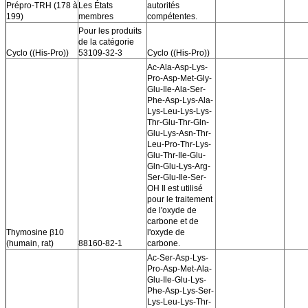
Prépro-TRH (178 à
Les États
autorités
199)
membres
compétentes.
Pour les produits
de la catégorie
Cyclo ((His-Pro))
53109-32-3
Cyclo ((His-Pro))
Ac-Ala-Asp-Lys-
Pro-Asp-Met-Gly-
Glu-Ile-Ala-Ser-
Phe-Asp-Lys-Ala-
Lys-Leu-Lys-Lys-
Thr-Glu-Thr-Gln-
Glu-Lys-Asn-Thr-
Leu-Pro-Thr-Lys-
Glu-Thr-Ile-Glu-
Gln-Glu-Lys-Arg-
Ser-Glu-Ile-Ser-
OH Il est utilisé
pour le traitement
de l'oxyde de
carbone et de
Thymosine β10
l'oxyde de
(humain, rat)
88160-82-1
carbone.
Ac-Ser-Asp-Lys-
Pro-Asp-Met-Ala-
Glu-Ile-Glu-Lys-
Phe-Asp-Lys-Ser-
Lys-Leu-Lys-Thr-