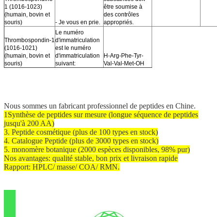
1 (1016-1023)
être soumise à
(humain, bovin et
des contrôles
souris)
- Je vous en prie.
appropriés.
Le numéro
Thrombospondin-1
d'immatriculation
(1016-1021)
est le numéro
(humain, bovin et
d'immatriculation
H-Arg-Phe-Tyr-
souris)
suivant:
Val-Val-Met-OH
Nous sommes un fabricant professionnel de peptides en Chine.
1Synthèse de peptides sur mesure (longue séquence de peptides
jusqu'à 200 AA)
3. Peptide cosmétique (plus de 100 types en stock)
4. Catalogue Peptide (plus de 3000 types en stock)
5. monomère botanique (2000 espèces disponibles, 98% pur)
Nos avantages: qualité stable, bon prix et livraison rapide
Rapport: HPLC/ masse/ COA/ RMN.