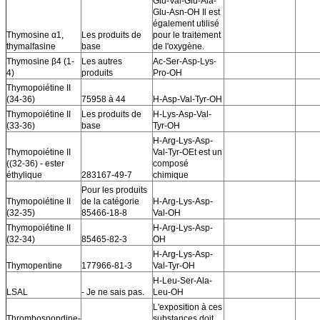
Glu-Val-Glu-Ala-
Glu-Asn-OH Il est
également utilisé
Thymosine α1,
Les produits de
pour le traitement
thymalfasine
base
de l'oxygène.
Thymosine β4 (1-
Les autres
Ac-Ser-Asp-Lys-
4)
produits
Pro-OH
Thymopoiétine II
(34-36)
75958 à 44
H-Asp-Val-Tyr-OH
Thymopoiétine II
Les produits de
H-Lys-Asp-Val-
(33-36)
base
Tyr-OH
H-Arg-Lys-Asp-
Thymopoiétine II
Val-Tyr-OEt est un
((32-36) - ester
composé
éthylique
283167-49-7
chimique
Pour les produits
Thymopoiétine II
de la catégorie
H-Arg-Lys-Asp-
(32-35)
85466-18-8
Val-OH
Thymopoiétine II
H-Arg-Lys-Asp-
(32-34)
85465-82-3
OH
H-Arg-Lys-Asp-
Thymopentine
177966-81-3
Val-Tyr-OH
H-Leu-Ser-Ala-
LSAL
- Je ne sais pas.
Leu-OH
L'exposition à ces
Thrombospondine-
substances doit