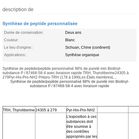
description de
Synthèse de peptide personnalisée
Durée de conservation:
Deux ans
Couleur:
Blanc
Le lieu d'origine::
Sichuan, Chine (continent)
Applications::
Synthèse organique
Synthèse de peptide/peptide personnalisé 98% de pureté min Biotinyl-
substance P / 87468-58-4 avec livraison rapide TRH, Thyroliberine24305 à
279Pyr-His-Pro-NH2 Prépro-TRH (178 à 199)Les États membresL...
Synthèse de peptide/peptide personnalisé 98% de pureté min Biotinyl-
substance P / 87468-58-4 avec livraison rapide
TRH, Thyroliberine
24305 à 279
Pyr-His-Pro-NH2
L'exposition à ces
substances doit
être soumise à
des contrôles
appropriés par les