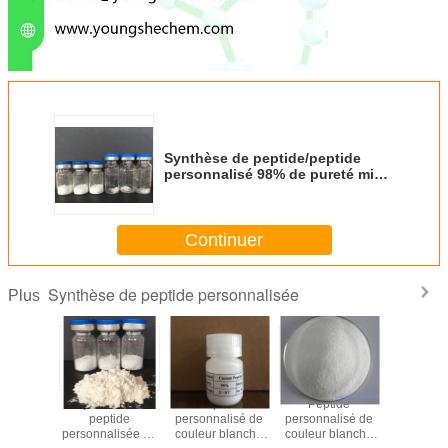
Synthèse de peptide/peptide
personnalisé 98% de pureté min
Biotinyl-substance P / 87468-58-4
avec livraison rapide
Continuer
Synthèse de peptide personnalisée
Plus
èse de
Synthèse de
Peptide
Peptide
Peptid
/peptide
peptide
personnalisé de
personnalisé de
synthès
alisé de
personnalisée de
couleur blanche
couleur blanche
couleur b