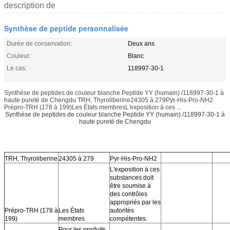
description de
Synthèse de peptide personnalisée
Durée de conservation:
Deux ans
Couleur:
Blanc
Le cas:
118997-30-1
Synthèse de peptides de couleur blanche Peptide YY (humain) /118997-30-1 à
haute pureté de Chengdu TRH, Thyroliberine24305 à 279Pyr-His-Pro-NH2
Prépro-TRH (178 à 199)Les États membresL'exposition à ces ...
Synthèse de peptides de couleur blanche Peptide YY (humain) /118997-30-1 à
haute pureté de Chengdu
TRH, Thyroliberine
24305 à 279
Pyr-His-Pro-NH2
L'exposition à ces
substances doit
être soumise à
des contrôles
appropriés par les
Prépro-TRH (178 à
Les États
autorités
199)
membres
compétentes.
Pour les produits