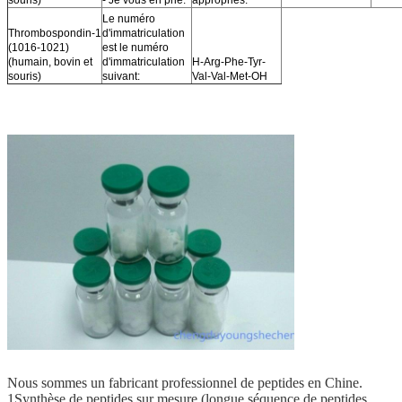
Le numéro
Thrombospondin-1
d'immatriculation
(1016-1021)
est le numéro
(humain, bovin et
d'immatriculation
H-Arg-Phe-Tyr-
souris)
suivant:
Val-Val-Met-OH
Nous sommes un fabricant professionnel de peptides en Chine.
1Synthèse de peptides sur mesure (longue séquence de peptides