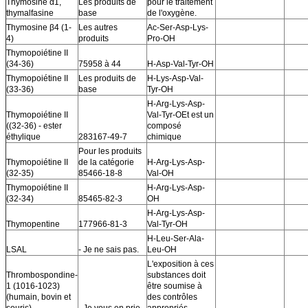
Thymosine α1,
Les produits de
pour le traitement
thymalfasine
base
de l'oxygène.
Thymosine β4 (1-
Les autres
Ac-Ser-Asp-Lys-
4)
produits
Pro-OH
Thymopoiétine II
(34-36)
75958 à 44
H-Asp-Val-Tyr-OH
Thymopoiétine II
Les produits de
H-Lys-Asp-Val-
(33-36)
base
Tyr-OH
H-Arg-Lys-Asp-
Thymopoiétine II
Val-Tyr-OEt est un
((32-36) - ester
composé
éthylique
283167-49-7
chimique
Pour les produits
Thymopoiétine II
de la catégorie
H-Arg-Lys-Asp-
(32-35)
85466-18-8
Val-OH
Thymopoiétine II
H-Arg-Lys-Asp-
(32-34)
85465-82-3
OH
H-Arg-Lys-Asp-
Thymopentine
177966-81-3
Val-Tyr-OH
H-Leu-Ser-Ala-
LSAL
- Je ne sais pas.
Leu-OH
L'exposition à ces
Thrombospondine-
substances doit
1 (1016-1023)
être soumise à
(humain, bovin et
des contrôles
souris)
- Je vous en prie.
appropriés.