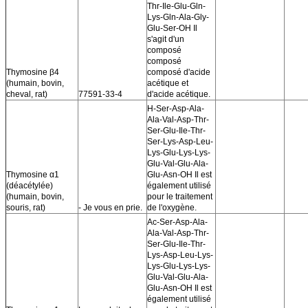
Thr-Ile-Glu-Gln-
Lys-Gln-Ala-Gly-
Glu-Ser-OH Il
s'agit d'un
composé
composé
Thymosine β4
composé d'acide
(humain, bovin,
acétique et
cheval, rat)
77591-33-4
d'acide acétique.
H-Ser-Asp-Ala-
Ala-Val-Asp-Thr-
Ser-Glu-Ile-Thr-
Ser-Lys-Asp-Leu-
Lys-Glu-Lys-Lys-
Glu-Val-Glu-Ala-
Thymosine α1
Glu-Asn-OH Il est
(déacétylée)
également utilisé
(humain, bovin,
pour le traitement
souris, rat)
- Je vous en prie.
de l'oxygène.
Ac-Ser-Asp-Ala-
Ala-Val-Asp-Thr-
Ser-Glu-Ile-Thr-
Lys-Asp-Leu-Lys-
Lys-Glu-Lys-Lys-
Glu-Val-Glu-Ala-
Glu-Asn-OH Il est
également utilisé