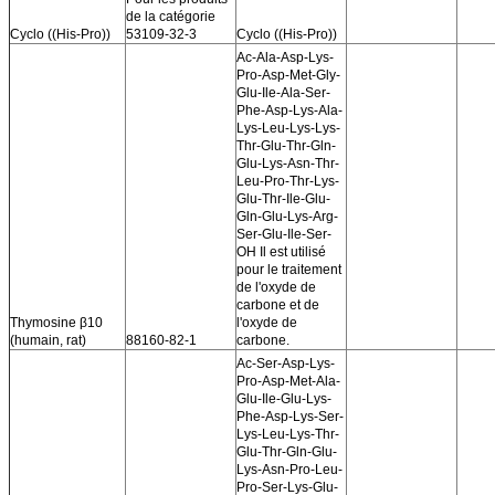
de la catégorie
Cyclo ((His-Pro))
53109-32-3
Cyclo ((His-Pro))
Ac-Ala-Asp-Lys-
Pro-Asp-Met-Gly-
Glu-Ile-Ala-Ser-
Phe-Asp-Lys-Ala-
Lys-Leu-Lys-Lys-
Thr-Glu-Thr-Gln-
Glu-Lys-Asn-Thr-
Leu-Pro-Thr-Lys-
Glu-Thr-Ile-Glu-
Gln-Glu-Lys-Arg-
Ser-Glu-Ile-Ser-
OH Il est utilisé
pour le traitement
de l'oxyde de
carbone et de
Thymosine β10
l'oxyde de
(humain, rat)
88160-82-1
carbone.
Ac-Ser-Asp-Lys-
Pro-Asp-Met-Ala-
Glu-Ile-Glu-Lys-
Phe-Asp-Lys-Ser-
Lys-Leu-Lys-Thr-
Glu-Thr-Gln-Glu-
Lys-Asn-Pro-Leu-
Pro-Ser-Lys-Glu-