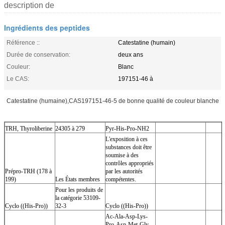
description de
Ingrédients des peptides
Référence ::
Catestatine (humain)
Durée de conservation:
deux ans
Couleur:
Blanc
Le CAS:
197151-46 à
Catestatine (humaine),CAS197151-46-5 de bonne qualité de couleur blanche
TRH, Thyroliberine
24305 à 279
Pyr-His-Pro-NH2
L'exposition à ces
substances doit être
soumise à des
contrôles appropriés
Prépro-TRH (178 à
par les autorités
199)
Les États membres
compétentes.
Pour les produits de
la catégorie 53109-
Cyclo ((His-Pro))
32-3
Cyclo ((His-Pro))
Ac-Ala-Asp-Lys-
Pro-Asp-Met-Gly-