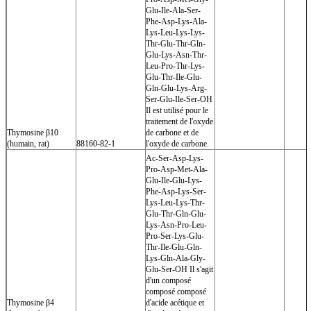
Glu-Ile-Ala-Ser-
Phe-Asp-Lys-Ala-
Lys-Leu-Lys-Lys-
Thr-Glu-Thr-Gln-
Glu-Lys-Asn-Thr-
Leu-Pro-Thr-Lys-
Glu-Thr-Ile-Glu-
Gln-Glu-Lys-Arg-
Ser-Glu-Ile-Ser-OH
Il est utilisé pour le
traitement de l'oxyde
Thymosine β10
de carbone et de
(humain, rat)
88160-82-1
l'oxyde de carbone.
Ac-Ser-Asp-Lys-
Pro-Asp-Met-Ala-
Glu-Ile-Glu-Lys-
Phe-Asp-Lys-Ser-
Lys-Leu-Lys-Thr-
Glu-Thr-Gln-Glu-
Lys-Asn-Pro-Leu-
Pro-Ser-Lys-Glu-
Thr-Ile-Glu-Gln-
Lys-Gln-Ala-Gly-
Glu-Ser-OH Il s'agit
d'un composé
composé composé
Thymosine β4
d'acide acétique et