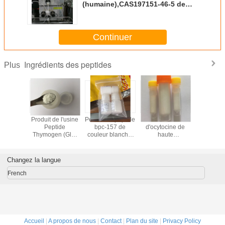
(humaine),CAS197151-46-5 de
bonne qualité de couleur
blanche
Continuer
Ingrédients des peptides
Plus
 bpc-157
Produit de l'usine
Pentadecapeptide
Acétate
Epitalon / 
ulturisme
Peptide
bpc-157 de
d'ocytocine de
Epitalon / 
chinoise.
Thymogen (Glu-
couleur blanche,
haute
Epitalon 
Trp) en poudre
de haute pureté,
qualité,hormone
de bonne 
blanche
fabriqué en
oxytocique et
de cou
Chine.
oxytocine
blan
Changez la langue
synthétique de
couleur blanche
French
Accueil
|
A propos de nous
|
Contact
|
Plan du site
|
Privacy Policy