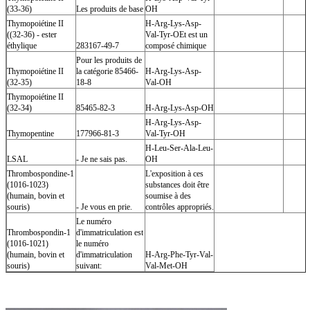
(33-36)
Les produits de base
OH
Thymopoiétine II
H-Arg-Lys-Asp-
((32-36) - ester
Val-Tyr-OEt est un
éthylique
283167-49-7
composé chimique
Pour les produits de
Thymopoiétine II
la catégorie 85466-
H-Arg-Lys-Asp-
(32-35)
18-8
Val-OH
Thymopoiétine II
(32-34)
85465-82-3
H-Arg-Lys-Asp-OH
H-Arg-Lys-Asp-
Thymopentine
177966-81-3
Val-Tyr-OH
H-Leu-Ser-Ala-Leu-
LSAL
- Je ne sais pas.
OH
Thrombospondine-1
L'exposition à ces
(1016-1023)
substances doit être
(humain, bovin et
soumise à des
souris)
- Je vous en prie.
contrôles appropriés.
Le numéro
Thrombospondin-1
d'immatriculation est
(1016-1021)
le numéro
(humain, bovin et
d'immatriculation
H-Arg-Phe-Tyr-Val-
souris)
suivant:
Val-Met-OH