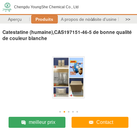
Chengdu YoungShe Chemical Co., Ltd
Aperçu
Produits
A propos de nous
Visite d'usine
>>
Catestatine (humaine),CAS197151-46-5 de bonne qualité
de couleur blanche
meilleur prix
Contact