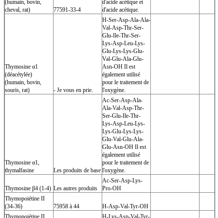
(humain, bovin,
d'acide acétique et
cheval, rat)
77591-33-4
d'acide acétique.
H-Ser-Asp-Ala-Ala-
Val-Asp-Thr-Ser-
Glu-Ile-Thr-Ser-
Lys-Asp-Leu-Lys-
Glu-Lys-Lys-Glu-
Val-Glu-Ala-Glu-
Thymosine α1
Asn-OH Il est
(déacétylée)
également utilisé
(humain, bovin,
pour le traitement de
souris, rat)
- Je vous en prie.
l'oxygène.
Ac-Ser-Asp-Ala-
Ala-Val-Asp-Thr-
Ser-Glu-Ile-Thr-
Lys-Asp-Leu-Lys-
Lys-Glu-Lys-Lys-
Glu-Val-Glu-Ala-
Glu-Asn-OH Il est
également utilisé
Thymosine α1,
pour le traitement de
thymalfasine
Les produits de base
l'oxygène.
Ac-Ser-Asp-Lys-
Thymosine β4 (1-4)
Les autres produits
Pro-OH
Thymopoiétine II
(34-36)
75958 à 44
H-Asp-Val-Tyr-OH
Thymopoiétine II
H-Lys-Asp-Val-Tyr-