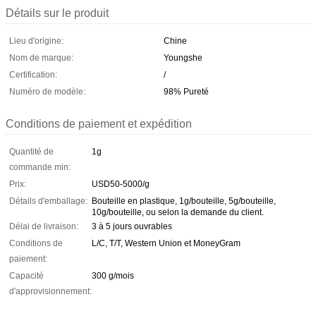
Détails sur le produit
Lieu d'origine:
Chine
Nom de marque:
Youngshe
Certification:
/
Numéro de modèle:
98% Pureté
Conditions de paiement et expédition
Quantité de
1g
commande min:
Prix:
USD50-5000/g
Détails d'emballage:
Bouteille en plastique, 1g/bouteille, 5g/bouteille,
10g/bouteille, ou selon la demande du client.
Délai de livraison:
3 à 5 jours ouvrables
Conditions de
L/C, T/T, Western Union et MoneyGram
paiement:
Capacité
300 g/mois
d'approvisionnement: