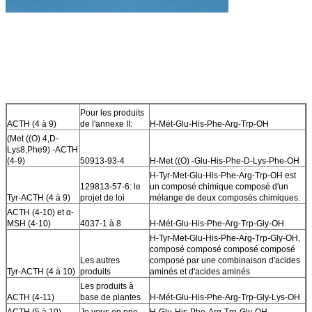
Pour les produits
ACTH (4 à 9)
de l'annexe II:
H-Mét-Glu-His-Phe-Arg-Trp-OH
(Met ((O) 4,D-
Lys8,Phe9) -ACTH
(4-9)
50913-93-4
H-Met ((O) -Glu-His-Phe-D-Lys-Phe-OH
H-Tyr-Met-Glu-His-Phe-Arg-Trp-OH est
129813-57-6: le
un composé chimique composé d'un
Tyr-ACTH (4 à 9)
projet de loi
mélange de deux composés chimiques.
ACTH (4-10) et α-
MSH (4-10)
4037-1 à 8
H-Mét-Glu-His-Phe-Arg-Trp-Gly-OH
H-Tyr-Met-Glu-His-Phe-Arg-Trp-Gly-OH,
composé composé composé composé
Les autres
composé par une combinaison d'acides
Tyr-ACTH (4 à 10)
produits
aminés et d'acides aminés
Les produits à
ACTH (4-11)
base de plantes
H-Mét-Glu-His-Phe-Arg-Trp-Gly-Lys-OH
ACTH (5 à 10)
Je vous en prie.
H-Glu-His-Phe-Arg-Trp-Gly-OH