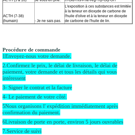
L'exposition à ces substances est limitée
à la teneur en dioxyde de carbone de
ACTH (7-38)
l'huile d'olive et à la teneur en dioxyde
(humain)
- Je ne sais pas.
de carbone de l'huile de lin.
H-Lys-Pro-Val-Gly-Lys-Arg-Arg-Pro-Val-
Lys-Val-Tyr-Pro-OH, composé composé
composé composé composé composé
composé composé composé composé
composé composé composé composé
Procédure de commande
composé composé composé composé
1Envoyez-nous votre demande.
composé composé composé composé
ACTH (11-24)
4237 à 93-8
composé
2.Confirmez le prix, le délai de livraison, le délai de
ACTH (18 à 39)
L'exposition à ces substances est limitée
paiement, votre demande et tous les détails qui vous
(humain)
- Je ne sais pas.
à la teneur en dioxyde de carbone.
intéressent
L'exposition à cette substance est limitée
à la teneur en dioxyde de carbone de
3- Signer le contrat et la facture
ACTH (22-39)
37548-29-1
l'huile de lin.
ACTH (34-39)
- Je ne sais pas.
H-Ala-Phe-Pro-Leu-Glu-Phe-OH
4- Le paiement de votre côté.
Le VAC
32467-88-2
H-Aad ((Cys-D-Val-OH) -OH)
5Nous organisons l' expédition immédiatement après
Protéines
confirmation du paiement.
acyloportantes
(ACP) (65-74)
Pour les appareils
L'exposition à ces substances est limitée
6Livraison de porte en porte, environ 5 jours ouvrables
(acide)
électroniques
à la teneur en dioxyde de carbone.
Pour les produits présentant une teneur
7.Service de suivi
Hormone
en dioxyde de carbone supérieure à