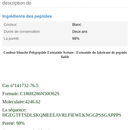
description de
Ingrédients des peptides
Couleur:
Blanc
Durée de conservation:
Deux ans
La pureté:
98%
Couleur blanche Polypeptide Exénatide Acétate / Exénatide du fabricant de peptide
fiable
Cas n°141732-76-5
Formule: C186H286N50O62S
Moleculaire:4246.62
La séquence:
HGEGTFTSDLSKQMEEEAVRLFIEWLKNGGPSSGAPPPS
Pureté: 98%