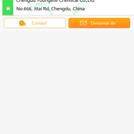
Contact
Demande de
soumission
Couleur blanche Polypeptide
Exénatide Acétate / Exénatide du
fabricant de peptide fiable
Continuer