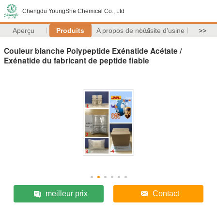
Chengdu YoungShe Chemical Co., Ltd
Aperçu
Produits
A propos de nous
Visite d'usine
>>
Couleur blanche Polypeptide Exénatide Acétate /
Exénatide du fabricant de peptide fiable
meilleur prix
Contact