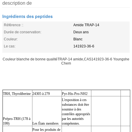
description de
Ingrédients des peptides
Référence ::
Amide TRAP-14
Durée de conservation:
Deux ans
Couleur:
Blanc
Le cas:
141923-36-6
Couleur blanche de bonne qualitéTRAP-14 amide,CAS141923-36-6 Youngshe
Chem
TRH, Thyroliberine
24305 à 279
Pyr-His-Pro-NH2
L'exposition à ces
substances doit être
soumise à des
contrôles appropriés
Prépro-TRH (178 à
par les autorités
199)
Les États membres
compétentes.
Pour les produits de