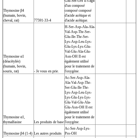
Glu-Ser-OH Il s'agit
d'un composé
Thymosine β4
composé composé
(humain, bovin,
d'acide acétique et
cheval, rat)
77591-33-4
d'acide acétique.
H-Ser-Asp-Ala-Ala-
Val-Asp-Thr-Ser-
Glu-Ile-Thr-Ser-
Lys-Asp-Leu-Lys-
Glu-Lys-Lys-Glu-
Val-Glu-Ala-Glu-
Thymosine α1
Asn-OH Il est
(déacétylée)
également utilisé
(humain, bovin,
pour le traitement de
souris, rat)
- Je vous en prie.
l'oxygène.
Ac-Ser-Asp-Ala-
Ala-Val-Asp-Thr-
Ser-Glu-Ile-Thr-
Lys-Asp-Leu-Lys-
Lys-Glu-Lys-Lys-
Glu-Val-Glu-Ala-
Glu-Asn-OH Il est
également utilisé
Thymosine α1,
pour le traitement de
thymalfasine
Les produits de base
l'oxygène.
Ac-Ser-Asp-Lys-
Thymosine β4 (1-4)
Les autres produits
Pro-OH