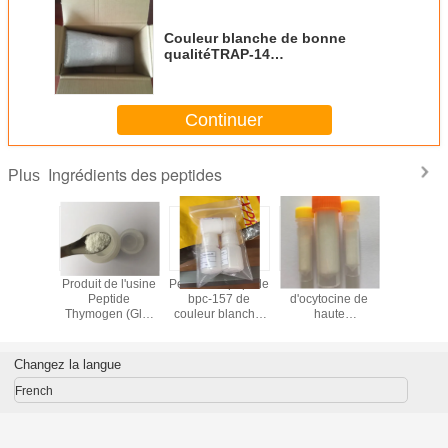
Couleur blanche de bonne
qualitéTRAP-14
amide,CAS141923-36-6 Youngshe
Chem
Continuer
Ingrédients des peptides
Plus
 bpc-157
Produit de l'usine
Pentadecapeptide
Acétate
Epitalon / 
ulturisme
Peptide
bpc-157 de
d'ocytocine de
Epitalon / 
chinoise.
Thymogen (Glu-
couleur blanche,
haute
Epitalon 
Trp) en poudre
de haute pureté,
qualité,hormone
de bonne 
blanche
fabriqué en
oxytocique et
de cou
Chine.
oxytocine
blan
Changez la langue
synthétique de
couleur blanche
French