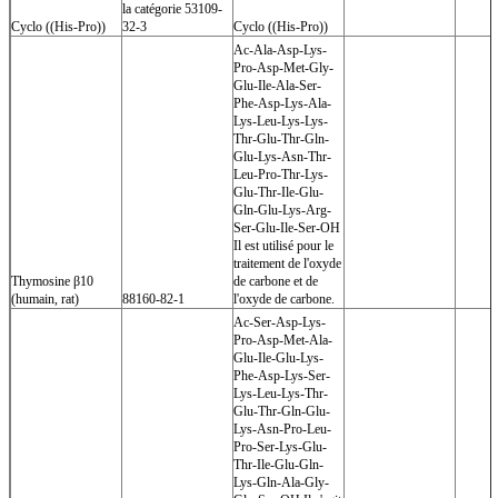
la catégorie 53109-
Cyclo ((His-Pro))
32-3
Cyclo ((His-Pro))
Ac-Ala-Asp-Lys-
Pro-Asp-Met-Gly-
Glu-Ile-Ala-Ser-
Phe-Asp-Lys-Ala-
Lys-Leu-Lys-Lys-
Thr-Glu-Thr-Gln-
Glu-Lys-Asn-Thr-
Leu-Pro-Thr-Lys-
Glu-Thr-Ile-Glu-
Gln-Glu-Lys-Arg-
Ser-Glu-Ile-Ser-OH
Il est utilisé pour le
traitement de l'oxyde
Thymosine β10
de carbone et de
(humain, rat)
88160-82-1
l'oxyde de carbone.
Ac-Ser-Asp-Lys-
Pro-Asp-Met-Ala-
Glu-Ile-Glu-Lys-
Phe-Asp-Lys-Ser-
Lys-Leu-Lys-Thr-
Glu-Thr-Gln-Glu-
Lys-Asn-Pro-Leu-
Pro-Ser-Lys-Glu-
Thr-Ile-Glu-Gln-
Lys-Gln-Ala-Gly-