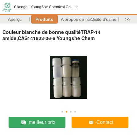
Chengdu YoungShe Chemical Co., Ltd
Aperçu
Produits
A propos de nous
Visite d'usine
>>
Couleur blanche de bonne qualitéTRAP-14
amide,CAS141923-36-6 Youngshe Chem
meilleur prix
Contact