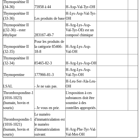
Thymopoiétine II
(34-36)
75958 à 44
H-Asp-Val-Tyr-OH
Thymopoiétine II
H-Lys-Asp-Val-Tyr-
(33-36)
Les produits de base
OH
Thymopoiétine II
H-Arg-Lys-Asp-
((32-36) - ester
Val-Tyr-OEt est un
éthylique
283167-49-7
composé chimique
Pour les produits de
Thymopoiétine II
la catégorie 85466-
H-Arg-Lys-Asp-
(32-35)
18-8
Val-OH
Thymopoiétine II
(32-34)
85465-82-3
H-Arg-Lys-Asp-OH
H-Arg-Lys-Asp-
Thymopentine
177966-81-3
Val-Tyr-OH
H-Leu-Ser-Ala-Leu-
LSAL
- Je ne sais pas.
OH
Thrombospondine-1
L'exposition à ces
(1016-1023)
substances doit être
(humain, bovin et
soumise à des
souris)
- Je vous en prie.
contrôles appropriés.
Le numéro
Thrombospondin-1
d'immatriculation est
(1016-1021)
le numéro
(humain, bovin et
d'immatriculation
H-Arg-Phe-Tyr-Val-
souris)
suivant:
Val-Met-OH