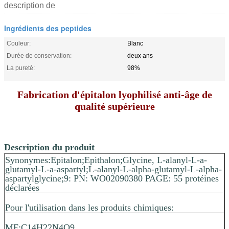
description de
Ingrédients des peptides
Couleur:
Blanc
Durée de conservation:
deux ans
La pureté:
98%
Fabrication d'épitalon lyophilisé anti-âge de
qualité supérieure
Description du produit
Synonymes:Epitalon;Epithalon;Glycine, L-alanyl-L-a-
glutamyl-L-a-aspartyl;L-alanyl-L-alpha-glutamyl-L-alpha-
aspartylglycine;9: PN: WO02090380 PAGE: 55 protéines
déclarées
Pour l'utilisation dans les produits chimiques:
MF:C14H22N4O9