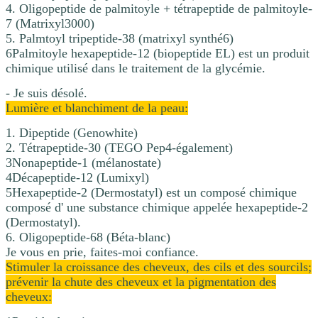
4. Oligopeptide de palmitoyle + tétrapeptide de palmitoyle-
7 (Matrixyl3000)
5. Palmtoyl tripeptide-38 (matrixyl synthé6)
6Palmitoyle hexapeptide-12 (biopeptide EL) est un produit
chimique utilisé dans le traitement de la glycémie.
- Je suis désolé.
Lumière et blanchiment de la peau:
1. Dipeptide (Genowhite)
2. Tétrapeptide-30 (TEGO Pep4-également)
3Nonapeptide-1 (mélanostate)
4Décapeptide-12 (Lumixyl)
5Hexapeptide-2 (Dermostatyl) est un composé chimique
composé d' une substance chimique appelée hexapeptide-2
(Dermostatyl).
6. Oligopeptide-68 (Béta-blanc)
Je vous en prie, faites-moi confiance.
Stimuler la croissance des cheveux, des cils et des sourcils;
prévenir la chute des cheveux et la pigmentation des
cheveux: