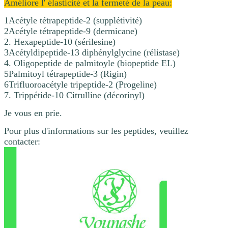
Améliore l' élasticité et la fermeté de la peau:
1Acétyle tétrapeptide-2 (supplétivité)
2Acétyle tétrapeptide-9 (dermicane)
2. Hexapeptide-10 (sérilesine)
3Acétyldipeptide-13 diphénylglycine (rélistase)
4. Oligopeptide de palmitoyle (biopeptide EL)
5Palmitoyl tétrapeptide-3 (Rigin)
6Trifluoroacétyle tripeptide-2 (Progeline)
7. Trippétide-10 Citrulline (décorinyl)
Je vous en prie.
Pour plus d'informations sur les peptides, veuillez
contacter: