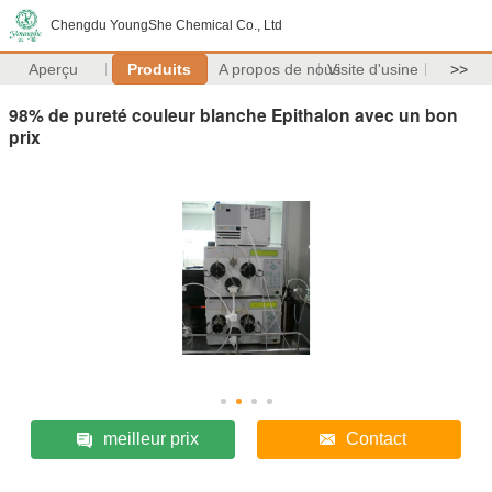
Chengdu YoungShe Chemical Co., Ltd
Aperçu
Produits
A propos de nous
Visite d'usine
>>
98% de pureté couleur blanche Epithalon avec un bon
prix
meilleur prix
Contact