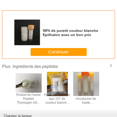
98% de pureté couleur blanche
Epithalon avec un bon prix
Continuer
Ingrédients des peptides
Plus
 bpc-157
Produit de l'usine
Pentadecapeptide
Acétate
Epitalon / 
ulturisme
Peptide
bpc-157 de
d'ocytocine de
Epitalon / 
chinoise.
Thymogen (Glu-
couleur blanche,
haute
Epitalon 
Trp) en poudre
de haute pureté,
qualité,hormone
de bonne 
blanche
fabriqué en
oxytocique et
de cou
Chine.
oxytocine
blan
Changez la langue