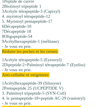
1Peptide de cuivre
2Biotinoyl tripeptide 1
3Acétyle tétrapeptide-3 (Capixyl)
4. myristoyl tétrapeptide-12
5. Myristoyl pentapeptide-17
6Décapeptide-10
7Décapeptide 18
8Oligopeptide-54
9Acétylhexapeptide-1 (mélitane)
- Je vous en prie.
Réduire les poches et les cernes:
1Acétyle tétrapeptide-5 (Eyeseryl)
2Dipeptide-2+Palmitoyl tétrapeptide-7 (Eyeliss)
- Je vous en prie.
Anti-cellulite et vergetures:
1Acétylhexapeptide-39 (Silusyne)
2Pentapeptide 25 (UCPEPTIDE V)
3. Palmitoyl tripeptide-5 (SYN-Coll)
4. le pentapeptide-18+peptide AC-29 (vanistryl)
- Je vous en prie.