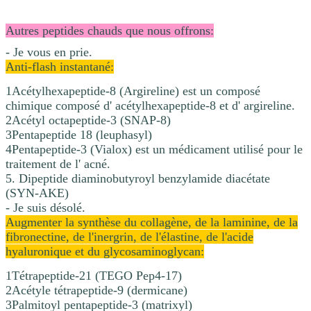
Autres peptides chauds que nous offrons:
- Je vous en prie.
Anti-flash instantané:
1Acétylhexapeptide-8 (Argireline) est un composé
chimique composé d' acétylhexapeptide-8 et d' argireline.
2Acétyl octapeptide-3 (SNAP-8)
3Pentapeptide 18 (leuphasyl)
4Pentapeptide-3 (Vialox) est un médicament utilisé pour le
traitement de l' acné.
5. Dipeptide diaminobutyroyl benzylamide diacétate
(SYN-AKE)
- Je suis désolé.
Augmenter la synthèse du collagène, de la laminine, de la
fibronectine, de l'inergrin, de l'élastine, de l'acide
hyaluronique et du glycosaminoglycan:
1Tétrapeptide-21 (TEGO Pep4-17)
2Acétyle tétrapeptide-9 (dermicane)
3Palmitoyl pentapeptide-3 (matrixyl)