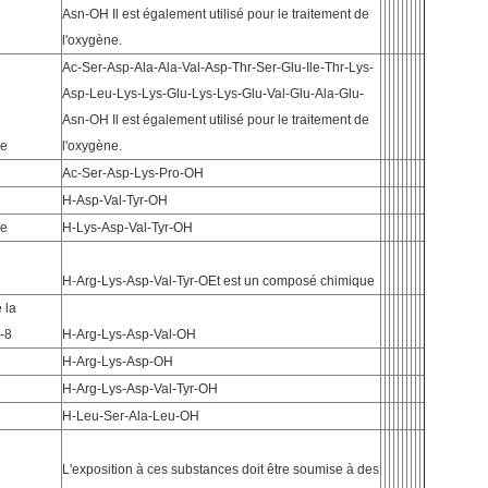
Asn-OH Il est également utilisé pour le traitement de
l'oxygène.
Ac-Ser-Asp-Ala-Ala-Val-Asp-Thr-Ser-Glu-Ile-Thr-Lys-
Asp-Leu-Lys-Lys-Glu-Lys-Lys-Glu-Val-Glu-Ala-Glu-
Asn-OH Il est également utilisé pour le traitement de
se
l'oxygène.
Ac-Ser-Asp-Lys-Pro-OH
H-Asp-Val-Tyr-OH
se
H-Lys-Asp-Val-Tyr-OH
H-Arg-Lys-Asp-Val-Tyr-OEt est un composé chimique
 la
-8
H-Arg-Lys-Asp-Val-OH
H-Arg-Lys-Asp-OH
H-Arg-Lys-Asp-Val-Tyr-OH
H-Leu-Ser-Ala-Leu-OH
L'exposition à ces substances doit être soumise à des