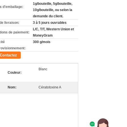
1g/bouteille, 5g/bouteille,
ls d'emballage:
10g/bouteille, ou selon la
demande du client.
de livraison:
3 à 5 jours ouvrables
L/C, T/T, Western Union et
tions de paiement:
MoneyGram
ité
300 g/mois
rovisionnement:
Contactez
Blanc
Couleur:
Nom:
Cératotoxine A