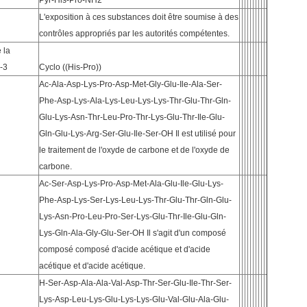
Pyr-His-Pro-NH2
L'exposition à ces substances doit être soumise à des
contrôles appropriés par les autorités compétentes.
 la
-3
Cyclo ((His-Pro))
Ac-Ala-Asp-Lys-Pro-Asp-Met-Gly-Glu-Ile-Ala-Ser-
Phe-Asp-Lys-Ala-Lys-Leu-Lys-Lys-Thr-Glu-Thr-Gln-
Glu-Lys-Asn-Thr-Leu-Pro-Thr-Lys-Glu-Thr-Ile-Glu-
Gln-Glu-Lys-Arg-Ser-Glu-Ile-Ser-OH Il est utilisé pour
le traitement de l'oxyde de carbone et de l'oxyde de
carbone.
Ac-Ser-Asp-Lys-Pro-Asp-Met-Ala-Glu-Ile-Glu-Lys-
Phe-Asp-Lys-Ser-Lys-Leu-Lys-Thr-Glu-Thr-Gln-Glu-
Lys-Asn-Pro-Leu-Pro-Ser-Lys-Glu-Thr-Ile-Glu-Gln-
Lys-Gln-Ala-Gly-Glu-Ser-OH Il s'agit d'un composé
composé composé d'acide acétique et d'acide
acétique et d'acide acétique.
H-Ser-Asp-Ala-Ala-Val-Asp-Thr-Ser-Glu-Ile-Thr-Ser-
Lys-Asp-Leu-Lys-Glu-Lys-Lys-Glu-Val-Glu-Ala-Glu-