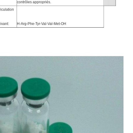
contrôles appropriés.
iculation
ivant:
H-Arg-Phe-Tyr-Val-Val-Met-OH