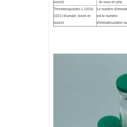
souris)
- Je vous en prie.
Thrombospondin-1 (1016-
Le numéro d'immatr
1021) (humain, bovin et
est le numéro
souris)
d'immatriculation su