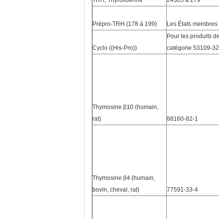
TRH, Thyroliberine
24305 à 279
Prépro-TRH (178 à 199)
Les États membres
Pour les produits de
Cyclo ((His-Pro))
catégorie 53109-32
Thymosine β10 (humain,
rat)
88160-82-1
Thymosine β4 (humain,
bovin, cheval, rat)
77591-33-4