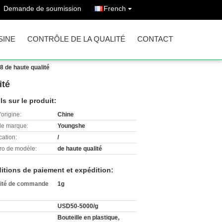
Demande de soumission
French
SINE
CONTRÔLE DE LA QUALITÉ
CONTACT
8 de haute qualité
ité
ls sur le produit:
'origine:
Chine
e marque:
Youngshe
cation:
/
o de modèle:
de haute qualité
itions de paiement et expédition:
ité de commande
1g
USD50-5000/g
Bouteille en plastique,