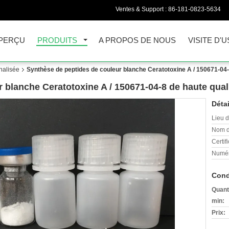
Ventes & Support :
86-181-0823-5634
PERÇU
PRODUITS
A PROPOS DE NOUS
VISITE D'U
nalisée
Synthèse de peptides de couleur blanche Ceratotoxine A / 150671-04-
 blanche Ceratotoxine A / 150671-04-8 de haute qual
Détai
Lieu d
Nom d
Certifi
Numér
Cond
Quant
min:
Prix: