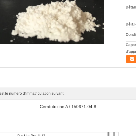
Détai
Délai 
Condi
Capac
d'app
st le numéro d'immatriculation suivant:
Cératotoxine A / 150671-04-8