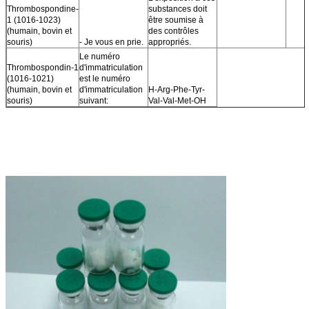
Thrombospondine-
substances doit
1 (1016-1023)
être soumise à
(humain, bovin et
des contrôles
souris)
- Je vous en prie.
appropriés.
Le numéro
Thrombospondin-1
d'immatriculation
(1016-1021)
est le numéro
(humain, bovin et
d'immatriculation
H-Arg-Phe-Tyr-
souris)
suivant:
Val-Val-Met-OH