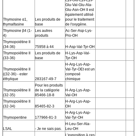
Glu-Val-Glu-Ala-
Glu-Asn-OH Il est
également utilisé
Thymosine α1,
Les produits de
pour le traitement
thymalfasine
base
de l'oxygène.
Thymosine β4 (1-
Les autres
Ac-Ser-Asp-Lys-
4)
produits
Pro-OH
Thymopoiétine II
(34-36)
75958 à 44
H-Asp-Val-Tyr-OH
Thymopoiétine II
Les produits de
H-Lys-Asp-Val-
(33-36)
base
Tyr-OH
H-Arg-Lys-Asp-
Thymopoiétine II
Val-Tyr-OEt est un
((32-36) - ester
composé
éthylique
283167-49-7
chimique
Pour les produits
Thymopoiétine II
de la catégorie
H-Arg-Lys-Asp-
(32-35)
85466-18-8
Val-OH
Thymopoiétine II
H-Arg-Lys-Asp-
(32-34)
85465-82-3
OH
H-Arg-Lys-Asp-
Thymopentine
177966-81-3
Val-Tyr-OH
H-Leu-Ser-Ala-
LSAL
- Je ne sais pas.
Leu-OH
L'exposition à ces