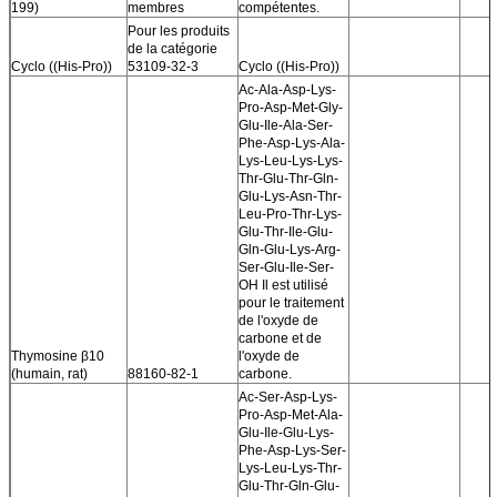
199)
membres
compétentes.
Pour les produits
de la catégorie
Cyclo ((His-Pro))
53109-32-3
Cyclo ((His-Pro))
Ac-Ala-Asp-Lys-
Pro-Asp-Met-Gly-
Glu-Ile-Ala-Ser-
Phe-Asp-Lys-Ala-
Lys-Leu-Lys-Lys-
Thr-Glu-Thr-Gln-
Glu-Lys-Asn-Thr-
Leu-Pro-Thr-Lys-
Glu-Thr-Ile-Glu-
Gln-Glu-Lys-Arg-
Ser-Glu-Ile-Ser-
OH Il est utilisé
pour le traitement
de l'oxyde de
carbone et de
Thymosine β10
l'oxyde de
(humain, rat)
88160-82-1
carbone.
Ac-Ser-Asp-Lys-
Pro-Asp-Met-Ala-
Glu-Ile-Glu-Lys-
Phe-Asp-Lys-Ser-
Lys-Leu-Lys-Thr-
Glu-Thr-Gln-Glu-