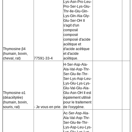
Lys-Asn-Pro-Leu-
Pro-Ser-Lys-Glu-
Thr-Ile-Glu-Gln-
Lys-Gln-Ala-Gly-
Glu-Ser-OH Il
s'agit d'un
composé
composé
composé d'acide
acétique et
Thymosine β4
d'acide acétique
(humain, bovin,
et d'acide
cheval, rat)
77591-33-4
acétique.
H-Ser-Asp-Ala-
Ala-Val-Asp-Thr-
Ser-Glu-Ile-Thr-
Ser-Lys-Asp-Leu-
Lys-Glu-Lys-Lys-
Glu-Val-Glu-Ala-
Thymosine α1
Glu-Asn-OH Il est
(déacétylée)
également utilisé
(humain, bovin,
pour le traitement
souris, rat)
- Je vous en prie.
de l'oxygène.
Ac-Ser-Asp-Ala-
Ala-Val-Asp-Thr-
Ser-Glu-Ile-Thr-
Lys-Asp-Leu-Lys-
Lys-Glu-Lys-Lys-