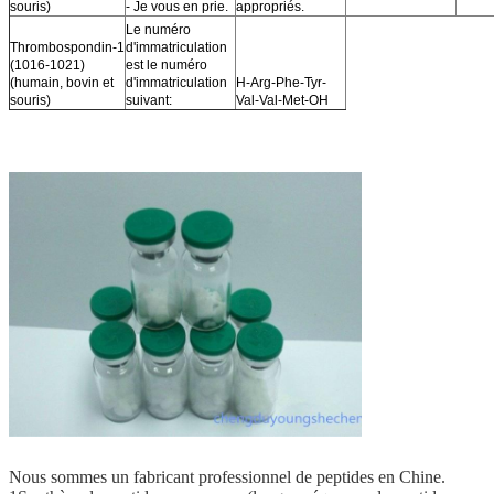
souris)
- Je vous en prie.
appropriés.
Le numéro
Thrombospondin-1
d'immatriculation
(1016-1021)
est le numéro
(humain, bovin et
d'immatriculation
H-Arg-Phe-Tyr-
souris)
suivant:
Val-Val-Met-OH
Nous sommes un fabricant professionnel de peptides en Chine.