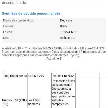
description de
Synthèse de peptide personnalisée
Durée de conservation:
Deux ans
Couleur:
Blanc
Le cas:
152274-65-2
Nom:
Acétaline-1
Acétaline-1 TRH, Thyroliberine24305 à 279Pyr-His-Pro-NH2 Prépro-TRH (178
à 199)Les États membresL'exposition à ces substances doit être soumise à des
contrôles appropriés par les autorités compétentes. Cyclo (...
Acétaline-1
TRH, Thyroliberine
24305 à 279
Pyr-His-Pro-NH2
L'exposition à ces
substances doit
être soumise à
des contrôles
appropriés par les
Prépro-TRH (178 à
Les États
autorités
199)
membres
compétentes.