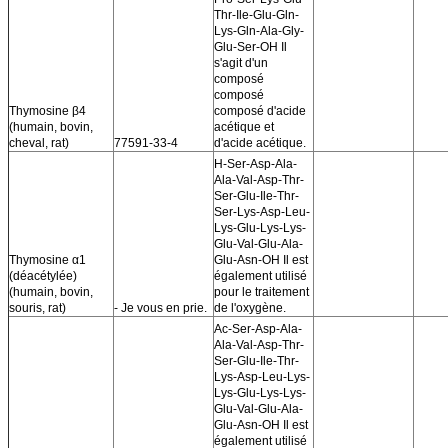
Thr-Ile-Glu-Gln-
Lys-Gln-Ala-Gly-
Glu-Ser-OH Il
s'agit d'un
composé
composé
Thymosine β4
composé d'acide
(humain, bovin,
acétique et
cheval, rat)
77591-33-4
d'acide acétique.
H-Ser-Asp-Ala-
Ala-Val-Asp-Thr-
Ser-Glu-Ile-Thr-
Ser-Lys-Asp-Leu-
Lys-Glu-Lys-Lys-
Glu-Val-Glu-Ala-
Thymosine α1
Glu-Asn-OH Il est
(déacétylée)
également utilisé
(humain, bovin,
pour le traitement
souris, rat)
- Je vous en prie.
de l'oxygène.
Ac-Ser-Asp-Ala-
Ala-Val-Asp-Thr-
Ser-Glu-Ile-Thr-
Lys-Asp-Leu-Lys-
Lys-Glu-Lys-Lys-
Glu-Val-Glu-Ala-
Glu-Asn-OH Il est
également utilisé