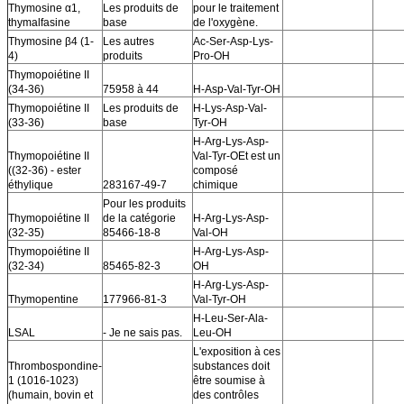
Thymosine α1,
Les produits de
pour le traitement
thymalfasine
base
de l'oxygène.
Thymosine β4 (1-
Les autres
Ac-Ser-Asp-Lys-
4)
produits
Pro-OH
Thymopoiétine II
(34-36)
75958 à 44
H-Asp-Val-Tyr-OH
Thymopoiétine II
Les produits de
H-Lys-Asp-Val-
(33-36)
base
Tyr-OH
H-Arg-Lys-Asp-
Thymopoiétine II
Val-Tyr-OEt est un
((32-36) - ester
composé
éthylique
283167-49-7
chimique
Pour les produits
Thymopoiétine II
de la catégorie
H-Arg-Lys-Asp-
(32-35)
85466-18-8
Val-OH
Thymopoiétine II
H-Arg-Lys-Asp-
(32-34)
85465-82-3
OH
H-Arg-Lys-Asp-
Thymopentine
177966-81-3
Val-Tyr-OH
H-Leu-Ser-Ala-
LSAL
- Je ne sais pas.
Leu-OH
L'exposition à ces
Thrombospondine-
substances doit
1 (1016-1023)
être soumise à
(humain, bovin et
des contrôles