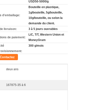
USD50-5000/g
Bouteille en plastique,
1g/bouteille, 5g/bouteille,
ls d'emballage:
10g/bouteille, ou selon la
demande du client.
de livraison:
3 à 5 jours ouvrables
L/C, T/T, Western Union et
tions de paiement:
MoneyGram
ité
300 g/mois
rovisionnement:
Contactez
deux ans
167875-35 à 6