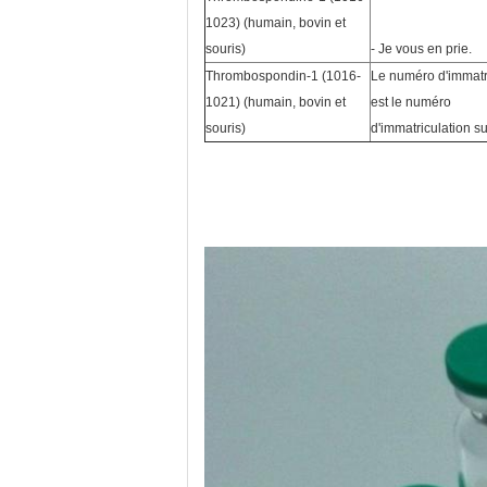
1023) (humain, bovin et
souris)
- Je vous en prie.
Thrombospondin-1 (1016-
Le numéro d'immatr
1021) (humain, bovin et
est le numéro
souris)
d'immatriculation su