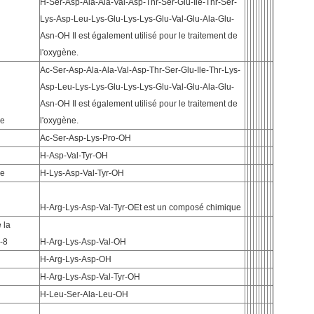
H-Ser-Asp-Ala-Ala-Val-Asp-Thr-Ser-Glu-Ile-Thr-Ser-
Lys-Asp-Leu-Lys-Glu-Lys-Lys-Glu-Val-Glu-Ala-Glu-
Asn-OH Il est également utilisé pour le traitement de
l'oxygène.
Ac-Ser-Asp-Ala-Ala-Val-Asp-Thr-Ser-Glu-Ile-Thr-Lys-
Asp-Leu-Lys-Lys-Glu-Lys-Lys-Glu-Val-Glu-Ala-Glu-
Asn-OH Il est également utilisé pour le traitement de
se
l'oxygène.
Ac-Ser-Asp-Lys-Pro-OH
H-Asp-Val-Tyr-OH
se
H-Lys-Asp-Val-Tyr-OH
H-Arg-Lys-Asp-Val-Tyr-OEt est un composé chimique
 la
-8
H-Arg-Lys-Asp-Val-OH
H-Arg-Lys-Asp-OH
H-Arg-Lys-Asp-Val-Tyr-OH
H-Leu-Ser-Ala-Leu-OH