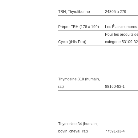
TRH, Thyroliberine
24305 à 279
Prépro-TRH (178 à 199)
Les États membres
Pour les produits de
Cyclo ((His-Pro))
catégorie 53109-32
Thymosine β10 (humain,
rat)
88160-82-1
Thymosine β4 (humain,
bovin, cheval, rat)
77591-33-4