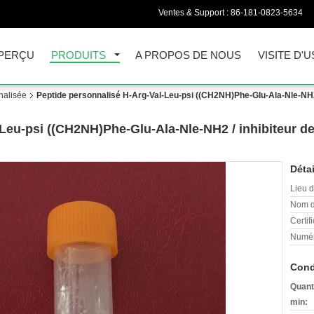
Ventes & Support :
86-181-0823-5634
PERÇU
PRODUITS
A PROPOS DE NOUS
VISITE D'U
nalisée
Peptide personnalisé H-Arg-Val-Leu-psi ((CH2NH)Phe-Glu-Ala-Nle-NH2 
Leu-psi ((CH2NH)Phe-Glu-Ala-Nle-NH2 / inhibiteur de
Détai
Lieu d
Nom d
Certifi
Numér
Cond
Quant
min: