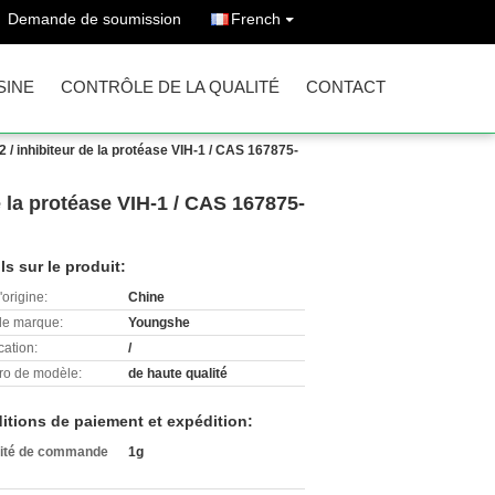
Demande de soumission
French
SINE
CONTRÔLE DE LA QUALITÉ
CONTACT
/ inhibiteur de la protéase VIH-1 / CAS 167875-
 la protéase VIH-1 / CAS 167875-
ls sur le produit:
'origine:
Chine
e marque:
Youngshe
cation:
/
o de modèle:
de haute qualité
itions de paiement et expédition:
ité de commande
1g