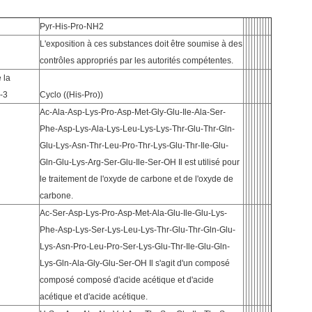
Pyr-His-Pro-NH2
L'exposition à ces substances doit être soumise à des
contrôles appropriés par les autorités compétentes.
 la
-3
Cyclo ((His-Pro))
Ac-Ala-Asp-Lys-Pro-Asp-Met-Gly-Glu-Ile-Ala-Ser-
Phe-Asp-Lys-Ala-Lys-Leu-Lys-Lys-Thr-Glu-Thr-Gln-
Glu-Lys-Asn-Thr-Leu-Pro-Thr-Lys-Glu-Thr-Ile-Glu-
Gln-Glu-Lys-Arg-Ser-Glu-Ile-Ser-OH Il est utilisé pour
le traitement de l'oxyde de carbone et de l'oxyde de
carbone.
Ac-Ser-Asp-Lys-Pro-Asp-Met-Ala-Glu-Ile-Glu-Lys-
Phe-Asp-Lys-Ser-Lys-Leu-Lys-Thr-Glu-Thr-Gln-Glu-
Lys-Asn-Pro-Leu-Pro-Ser-Lys-Glu-Thr-Ile-Glu-Gln-
Lys-Gln-Ala-Gly-Glu-Ser-OH Il s'agit d'un composé
composé composé d'acide acétique et d'acide
acétique et d'acide acétique.