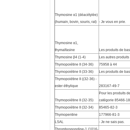
Thymosine α1 (déacétylée)
(humain, bovin, souris, rat)
- Je vous en prie.
Thymosine α1,
thymalfasine
Les produits de ba
Thymosine β4 (1-4)
Les autres produits
Thymopoiétine II (34-36)
75958 à 44
Thymopoiétine II (33-36)
Les produits de ba
Thymopoiétine II ((32-36) -
ester éthylique
283167-49-7
Pour les produits de
Thymopoiétine II (32-35)
catégorie 85466-18
Thymopoiétine II (32-34)
85465-82-3
Thymopentine
177966-81-3
LSAL
- Je ne sais pas.
Thrombospondine-1 (1016-