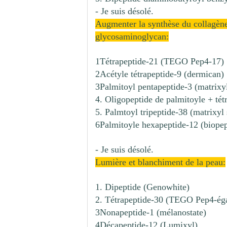
- Je suis désolé.
Augmenter la synthèse du collagène, 
glycosaminoglycan:
1Tétrapeptide-21 (TEGO Pep4-17)
2Acétyle tétrapeptide-9 (dermican)
3Palmitoyl pentapeptide-3 (matrixy
4. Oligopeptide de palmitoyle + tét
5. Palmtoyl tripeptide-38 (matrixyl
6Palmitoyle hexapeptide-12 (biopept
- Je suis désolé.
Lumière et blanchiment de la peau:
1. Dipeptide (Genowhite)
2. Tétrapeptide-30 (TEGO Pep4-ég
3Nonapeptide-1 (mélanostate)
4Décapeptide-12 (Lumixyl)