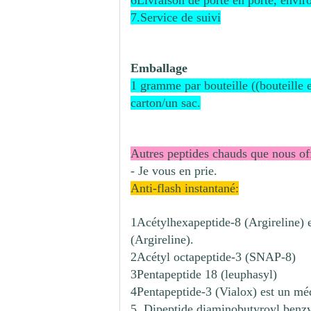
6Livraison de porte en porte, envir
7.Service de suivi
Emballage
1 gramme par bouteille ((bouteille e
carton/un sac.
Autres peptides chauds que nous of
- Je vous en prie.
Anti-flash instantané:
1Acétylhexapeptide-8 (Argireline) 
(Argireline).
2Acétyl octapeptide-3 (SNAP-8)
3Pentapeptide 18 (leuphasyl)
4Pentapeptide-3 (Vialox) est un médi
5. Dipeptide diaminobutyroyl ben