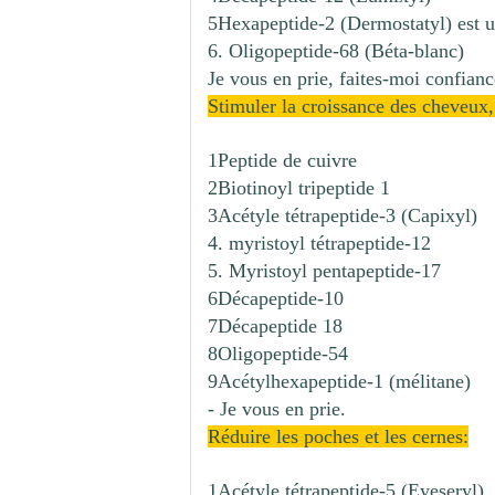
5Hexapeptide-2 (Dermostatyl) est 
6. Oligopeptide-68 (Béta-blanc)
Je vous en prie, faites-moi confianc
Stimuler la croissance des cheveux, 
1Peptide de cuivre
2Biotinoyl tripeptide 1
3Acétyle tétrapeptide-3 (Capixyl)
4. myristoyl tétrapeptide-12
5. Myristoyl pentapeptide-17
6Décapeptide-10
7Décapeptide 18
8Oligopeptide-54
9Acétylhexapeptide-1 (mélitane)
- Je vous en prie.
Réduire les poches et les cernes:
1Acétyle tétrapeptide-5 (Eyeseryl)