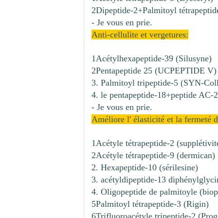
2Dipeptide-2+Palmitoyl tétrapeptide
- Je vous en prie.
Anti-cellulite et vergetures:
1Acétylhexapeptide-39 (Silusyne)
2Pentapeptide 25 (UCPEPTIDE V)
3. Palmitoyl tripeptide-5 (SYN-Col
4. le pentapeptide-18+peptide AC-29
- Je vous en prie.
Améliore l' élasticité et la fermeté 
1Acétyle tétrapeptide-2 (supplétivit
2Acétyle tétrapeptide-9 (dermican)
2. Hexapeptide-10 (sérilesine)
3. acétyldipeptide-13 diphénylglycin
4. Oligopeptide de palmitoyle (bio
5Palmitoyl tétrapeptide-3 (Rigin)
6Trifluoroacétyle tripeptide-2 (Prog