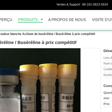
Ventes & Support :
86-181-0823-5634
PERÇU
PRODUITS
A PROPOS DE NOUS
VISITE D'U
ouleur blanche Acétate de buséréline / Buséréline à prix compétitif
éline / Buséréline à prix compétitif
Détai
Lieu d
Nom d
Certifi
Numér
Cond
Quant
min:
Prix: