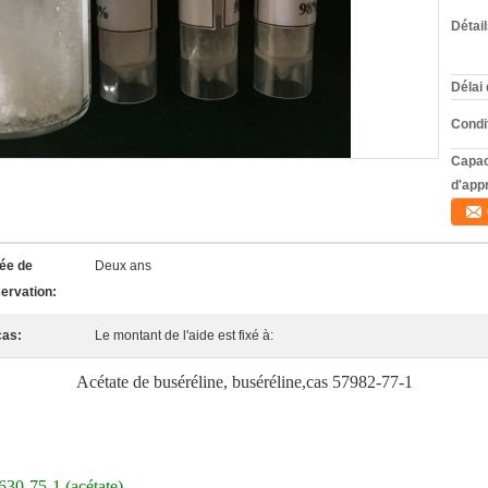
Détai
Délai 
Condi
Capac
d'app
ée de
Deux ans
ervation:
cas:
Le montant de l'aide est fixé à:
Acétate de buséréline, buséréline,cas 57982-77-1
630-75-1 (acétate)