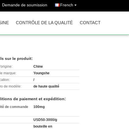
Demande de soumission
French
SINE
CONTRÔLE DE LA QUALITÉ
CONTACT
ls sur le produit:
'origine:
Chine
e marque:
Youngshe
cation:
/
o de modèle:
de haute qualité
itions de paiement et expédition:
ité de commande
100mg
USD50-3000/g
bouteille en