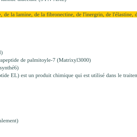
de la lamine, de la fibronectine, de l'inergrin, de l'élastine, 
l)
rapeptide de palmitoyle-7 (Matrixyl3000)
 synthé6)
ide EL) est un produit chimique qui est utilisé dans le traite
alement)