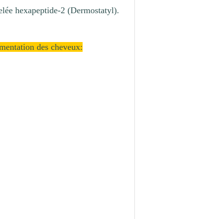
lée hexapeptide-2 (Dermostatyl).
igmentation des cheveux: