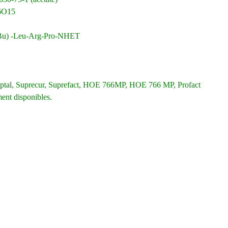
16O15
(tBu) -Leu-Arg-Pro-NHET
eptal, Suprecur, Suprefact, HOE 766MP, HOE 766 MP, Profact
ment disponibles.