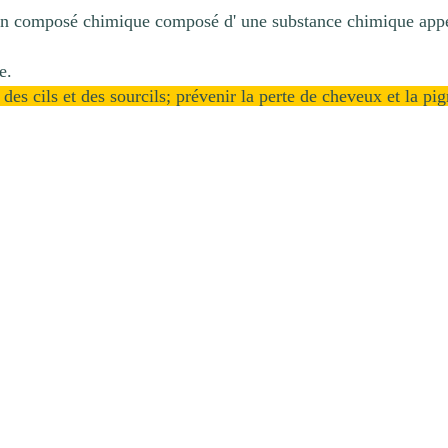
un composé chimique composé d' une substance chimique appe
e.
des cils et des sourcils; prévenir la perte de cheveux et la p