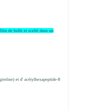
film de bulle et scellé dans un
reline) et d' acétylhexapeptide-8