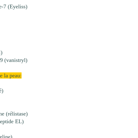
-7 (Eyeliss)
l)
 (vanistryl)
de la peau:
é)
e (rélistase)
peptide EL)
eline)