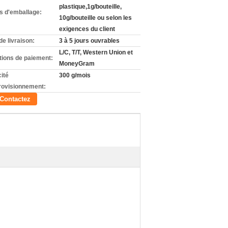
plastique,1g/bouteille,
ls d'emballage:
10g/bouteille ou selon les
exigences du client
de livraison:
3 à 5 jours ouvrables
L/C, T/T, Western Union et
tions de paiement:
MoneyGram
ité
300 g/mois
rovisionnement:
Contactez