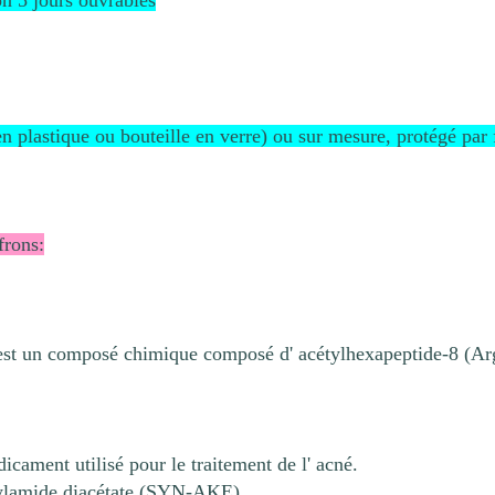
on 5 jours ouvrables
n plastique ou bouteille en verre) ou sur mesure, protégé par 
frons:
est un composé chimique composé d' acétylhexapeptide-8 (Argi
cament utilisé pour le traitement de l' acné.
zylamide diacétate (SYN-AKE)