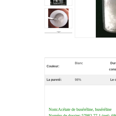
Blanc
Dur
Couleur:
cons
La pureté:
98%
Le 
Nom:Acétate de buséréline, buséréline
Numéro de dossier: 57982-77-1 (net), 68