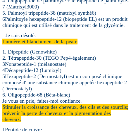
4. Oligopeptide de palmitoyle + tétrapeptide de palmitoyle-
7 (Matrixyl3000)
5. Palmtoyl tripeptide-38 (matrixyl synthé6)
6Palmitoyle hexapeptide-12 (biopeptide EL) est un produit
chimique qui est utilisé dans le traitement de la glycémie.
- Je suis désolé.
Lumière et blanchiment de la peau:
1. Dipeptide (Genowhite)
2. Tétrapeptide-30 (TEGO Pep4-également)
3Nonapeptide-1 (mélanostate)
4Décapeptide-12 (Lumixyl)
5Hexapeptide-2 (Dermostatyl) est un composé chimique
composé d' une substance chimique appelée hexapeptide-2
(Dermostatyl).
6. Oligopeptide-68 (Béta-blanc)
Je vous en prie, faites-moi confiance.
Stimuler la croissance des cheveux, des cils et des sourcils;
prévenir la perte de cheveux et la pigmentation des
cheveux:
1Peptide de cuivre