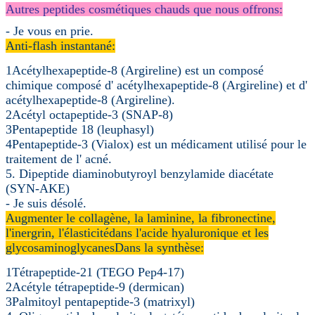
Autres peptides cosmétiques chauds que nous offrons:
- Je vous en prie.
Anti-flash instantané:
1Acétylhexapeptide-8 (Argireline) est un composé
chimique composé d' acétylhexapeptide-8 (Argireline) et d'
acétylhexapeptide-8 (Argireline).
2Acétyl octapeptide-3 (SNAP-8)
3Pentapeptide 18 (leuphasyl)
4Pentapeptide-3 (Vialox) est un médicament utilisé pour le
traitement de l' acné.
5. Dipeptide diaminobutyroyl benzylamide diacétate
(SYN-AKE)
- Je suis désolé.
Augmenter le collagène, la laminine, la fibronectine,
l'inergrin, l'élasticité
dans l'acide hyaluronique et les
glycosaminoglycanes
Dans la synthèse:
1Tétrapeptide-21 (TEGO Pep4-17)
2Acétyle tétrapeptide-9 (dermican)
3Palmitoyl pentapeptide-3 (matrixyl)