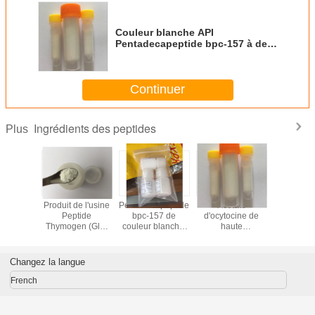
Couleur blanche API
Pentadecapeptide bpc-157 à des
fins de musculation d'usine
chinoise
Continuer
Ingrédients des peptides
Plus
 bpc-157
Produit de l'usine
Pentadecapeptide
Acétate
Epitalon / 
ulturisme
Peptide
bpc-157 de
d'ocytocine de
Epitalon / 
chinoise.
Thymogen (Glu-
couleur blanche,
haute
Epitalon 
Trp) en poudre
de haute pureté,
qualité,hormone
de bonne 
blanche
fabriqué en
oxytocique et
de cou
Chine.
oxytocine
blan
Changez la langue
synthétique de
couleur blanche
French