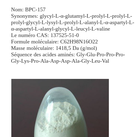
Nom: BPC-157
Synonymes: glycyl-L-α-glutamyl-L-prolyl-L-prolyl-L-
prolyl-glycyl-L-lysyl-L-prolyl-L-alanyl-L-α-aspartyl-L-
α-aspartyl-L-alanyl-glycyl-L-leucyl-L-valine
Le numéro CAS: 137525-51-0
Formule moléculaire: C62H98N16O22
Masse moléculaire: 1418,5 Da (g/mol)
Séquence des acides aminés: Gly-Glu-Pro-Pro-Pro-
Gly-Lys-Pro-Ala-Asp-Asp-Ala-Gly-Leu-Val