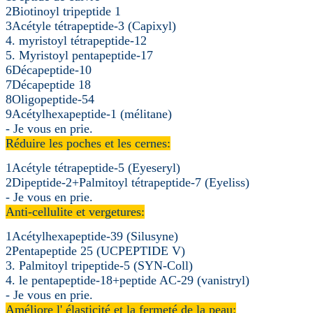
2Biotinoyl tripeptide 1
3Acétyle tétrapeptide-3 (Capixyl)
4. myristoyl tétrapeptide-12
5. Myristoyl pentapeptide-17
6Décapeptide-10
7Décapeptide 18
8Oligopeptide-54
9Acétylhexapeptide-1 (mélitane)
- Je vous en prie.
Réduire les poches et les cernes:
1Acétyle tétrapeptide-5 (Eyeseryl)
2Dipeptide-2+Palmitoyl tétrapeptide-7 (Eyeliss)
- Je vous en prie.
Anti-cellulite et vergetures:
1Acétylhexapeptide-39 (Silusyne)
2Pentapeptide 25 (UCPEPTIDE V)
3. Palmitoyl tripeptide-5 (SYN-Coll)
4. le pentapeptide-18+peptide AC-29 (vanistryl)
- Je vous en prie.
Améliore l' élasticité et la fermeté de la peau: