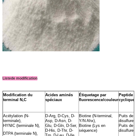
Liste
de modification
Modification du
Acides aminés
Étiquetage par
Peptide
terminal N,C
spéciaux
fluorescence/couleur
cyclique
Acétylation (N-
D-Arg, D-Cys, D-
Biotine (N-terminal,
Puits de
terminale),
Asp, D-Asn, D-
Y/N Ahx),
disulfure 
HYNIC (terminale N),
Glu, D-Gln, D-Ser,
Biotine (Lys en
Puits de
D-His, D-Thr, D-
séquence)
disulfure 
DTPA (terminale N),
Trp, D-Leu, D-Ile,