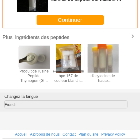
haute qualité et pur, synthèse de
peptide de haute qualité en
couleur blanche
Continuer
Ingrédients des peptides
Plus
 bpc-157
Produit de l'usine
Pentadecapeptide
Acétate
Epitalon / 
ulturisme
Peptide
bpc-157 de
d'ocytocine de
Epitalon / 
chinoise.
Thymogen (Glu-
couleur blanche,
haute
Epitalon 
Trp) en poudre
de haute pureté,
qualité,hormone
de bonne 
blanche
fabriqué en
oxytocique et
de cou
Chine.
oxytocine
blan
Changez la langue
synthétique de
couleur blanche
French
Accueil
|
A propos de nous
|
Contact
|
Plan du site
|
Privacy Policy