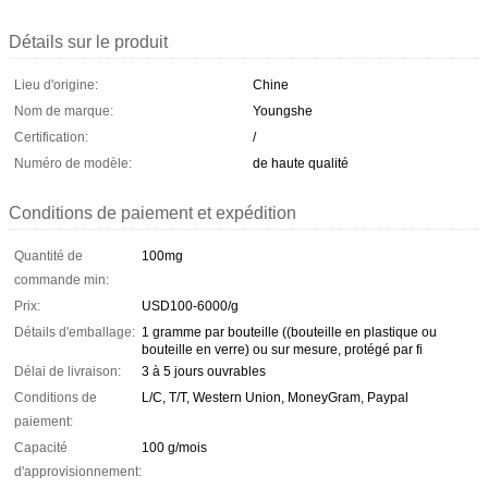
Détails sur le produit
Lieu d'origine:
Chine
Nom de marque:
Youngshe
Certification:
/
Numéro de modèle:
de haute qualité
Conditions de paiement et expédition
Quantité de
100mg
commande min:
Prix:
USD100-6000/g
Détails d'emballage:
1 gramme par bouteille ((bouteille en plastique ou
bouteille en verre) ou sur mesure, protégé par fi
Délai de livraison:
3 à 5 jours ouvrables
Conditions de
L/C, T/T, Western Union, MoneyGram, Paypal
paiement:
Capacité
100 g/mois
d'approvisionnement: