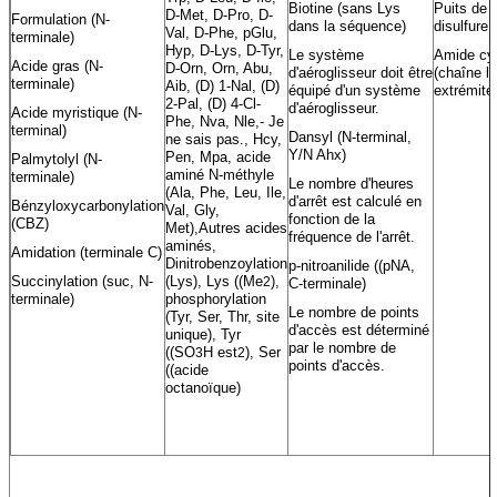
Biotine (sans Lys
Puits de
D-Met, D-Pro, D-
Formulation (N-
dans la séquence)
disulfure
Val, D-Phe, pGlu,
terminale)
Hyp, D-Lys, D-Tyr,
Le système
Amide cy
Acide gras (N-
D-Orn, Orn, Abu,
d'aéroglisseur doit être
(chaîne la
terminale)
Aib, (D) 1-Nal, (D)
équipé d'un système
extrémité
2-Pal, (D) 4-Cl-
d'aéroglisseur.
Acide myristique (N-
Phe, Nva, Nle,- Je
terminal)
Dansyl (N-terminal,
ne sais pas., Hcy,
Y/N Ahx)
Pen, Mpa, acide
Palmytolyl (N-
aminé N-méthyle
terminale)
Le nombre d'heures
(Ala, Phe, Leu, Ile,
d'arrêt est calculé en
Bénzyloxycarbonylation
Val, Gly,
fonction de la
(CBZ)
Met),Autres acides
fréquence de l'arrêt.
aminés,
Amidation (terminale C)
Dinitrobenzoylation
p-nitroanilide ((pNA,
Succinylation (suc, N-
(Lys), Lys ((Me
),
2
C-terminale)
terminale)
phosphorylation
Le nombre de points
(Tyr, Ser, Thr, site
d'accès est déterminé
unique), Tyr
par le nombre de
((SO
H est
), Ser
3
2
points d'accès.
((acide
octanoïque)