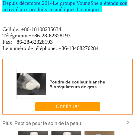
Depuis décembre,2014Le groupe YoungShe a étendu son
activité aux produits cosmétiques botaniques.
Cellule: +86-18108235634
Télégramme:
+86-28-62328193
Fax: +86-28-62328193
Le numéro de téléphone: +86-18408276284
Poudre de couleur blanche
Biorégulateurs de gros
Bronchogène/Cardiogène/Cartalax
en stock
Continuer
Peptide pour le soin de la peau
Plus