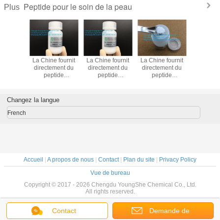
Peptide pour le soin de la peau
Plus
 fournit
La Chine fournit
La Chine fournit
La Chine fournit
matiè
ment du
directement du
directement du
directement du
premi
tide
peptide
peptide
peptide
cosmétiq
tique
cosmétique
cosmétique
cosmétique
couleur b
ptide-67
Oligopeptide-45
Oligopeptide-59
Oligopeptide-53
Oligopept
oudre
en poudre
en poudre
en poudre
pou
Changez la langue
de haute
blanche de haute
blanche de haute
blanche de haute
l'éclairci
lité
qualité
qualité
qualité
de la pea
French
protection
Accueil
|
A propos de nous
|
Contact
|
Plan du site
|
Privacy Policy
Vue de bureau
Copyright © 2017 - 2026 Chengdu YoungShe Chemical Co., Ltd.
All rights reserved.
Contact
Demande de