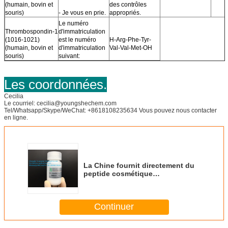
(humain, bovin et
des contrôles
souris)
- Je vous en prie.
appropriés.
Le numéro
Thrombospondin-1
d'immatriculation
(1016-1021)
est le numéro
H-Arg-Phe-Tyr-
(humain, bovin et
d'immatriculation
Val-Val-Met-OH
souris)
suivant:
Les coordonnées.
Cecilia
Le courriel: cecilia@youngshechem.com
Tel/Whatsapp/Skype/WeChat: +8618108235634 Vous pouvez nous contacter
en ligne.
La Chine fournit directement du
peptide cosmétique
Oligopeptide-72 en poudre
blanche de haute qualité
Continuer