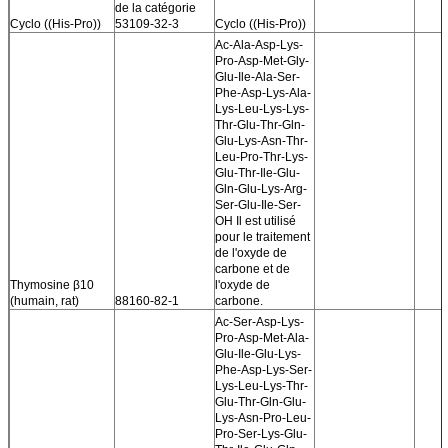
de la catégorie
Cyclo ((His-Pro))
53109-32-3
Cyclo ((His-Pro))
Ac-Ala-Asp-Lys-
Pro-Asp-Met-Gly-
Glu-Ile-Ala-Ser-
Phe-Asp-Lys-Ala-
Lys-Leu-Lys-Lys-
Thr-Glu-Thr-Gln-
Glu-Lys-Asn-Thr-
Leu-Pro-Thr-Lys-
Glu-Thr-Ile-Glu-
Gln-Glu-Lys-Arg-
Ser-Glu-Ile-Ser-
OH Il est utilisé
pour le traitement
de l'oxyde de
carbone et de
Thymosine β10
l'oxyde de
(humain, rat)
88160-82-1
carbone.
Ac-Ser-Asp-Lys-
Pro-Asp-Met-Ala-
Glu-Ile-Glu-Lys-
Phe-Asp-Lys-Ser-
Lys-Leu-Lys-Thr-
Glu-Thr-Gln-Glu-
Lys-Asn-Pro-Leu-
Pro-Ser-Lys-Glu-