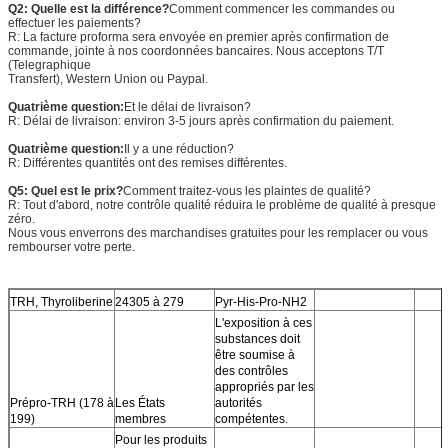
Q2: Quelle est la différence?
Comment commencer les commandes ou
effectuer les paiements?
R: La facture proforma sera envoyée en premier après confirmation de
commande, jointe à nos coordonnées bancaires. Nous acceptons T/T
(Telegraphique
Transfert), Western Union ou Paypal.
Quatrième question:
Et le délai de livraison?
R: Délai de livraison: environ 3-5 jours après confirmation du paiement.
Quatrième question:
Il y a une réduction?
R: Différentes quantités ont des remises différentes.
Q5: Quel est le prix?
Comment traitez-vous les plaintes de qualité?
R: Tout d'abord, notre contrôle qualité réduira le problème de qualité à presque
zéro.
Nous vous enverrons des marchandises gratuites pour les remplacer ou vous
rembourser votre perte.
TRH, Thyroliberine
24305 à 279
Pyr-His-Pro-NH2
L'exposition à ces
substances doit
être soumise à
des contrôles
appropriés par les
Prépro-TRH (178 à
Les États
autorités
199)
membres
compétentes.
Pour les produits