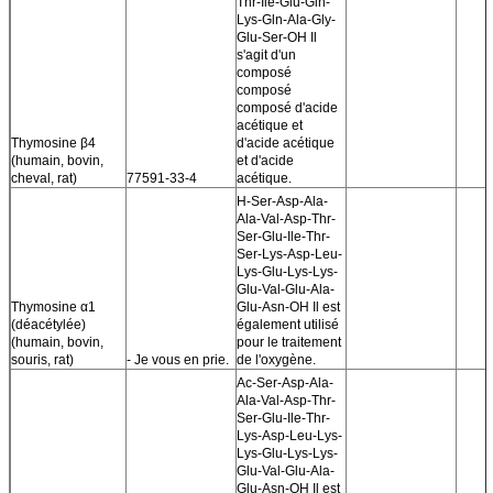
Thr-Ile-Glu-Gln-
Lys-Gln-Ala-Gly-
Glu-Ser-OH Il
s'agit d'un
composé
composé
composé d'acide
acétique et
Thymosine β4
d'acide acétique
(humain, bovin,
et d'acide
cheval, rat)
77591-33-4
acétique.
H-Ser-Asp-Ala-
Ala-Val-Asp-Thr-
Ser-Glu-Ile-Thr-
Ser-Lys-Asp-Leu-
Lys-Glu-Lys-Lys-
Glu-Val-Glu-Ala-
Thymosine α1
Glu-Asn-OH Il est
(déacétylée)
également utilisé
(humain, bovin,
pour le traitement
souris, rat)
- Je vous en prie.
de l'oxygène.
Ac-Ser-Asp-Ala-
Ala-Val-Asp-Thr-
Ser-Glu-Ile-Thr-
Lys-Asp-Leu-Lys-
Lys-Glu-Lys-Lys-
Glu-Val-Glu-Ala-
Glu-Asn-OH Il est