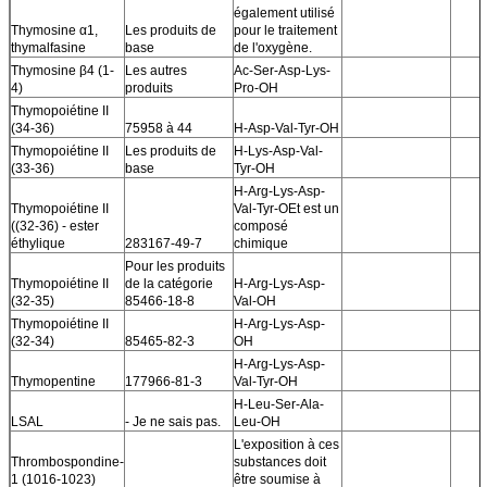
également utilisé
Thymosine α1,
Les produits de
pour le traitement
thymalfasine
base
de l'oxygène.
Thymosine β4 (1-
Les autres
Ac-Ser-Asp-Lys-
4)
produits
Pro-OH
Thymopoiétine II
(34-36)
75958 à 44
H-Asp-Val-Tyr-OH
Thymopoiétine II
Les produits de
H-Lys-Asp-Val-
(33-36)
base
Tyr-OH
H-Arg-Lys-Asp-
Thymopoiétine II
Val-Tyr-OEt est un
((32-36) - ester
composé
éthylique
283167-49-7
chimique
Pour les produits
Thymopoiétine II
de la catégorie
H-Arg-Lys-Asp-
(32-35)
85466-18-8
Val-OH
Thymopoiétine II
H-Arg-Lys-Asp-
(32-34)
85465-82-3
OH
H-Arg-Lys-Asp-
Thymopentine
177966-81-3
Val-Tyr-OH
H-Leu-Ser-Ala-
LSAL
- Je ne sais pas.
Leu-OH
L'exposition à ces
Thrombospondine-
substances doit
1 (1016-1023)
être soumise à