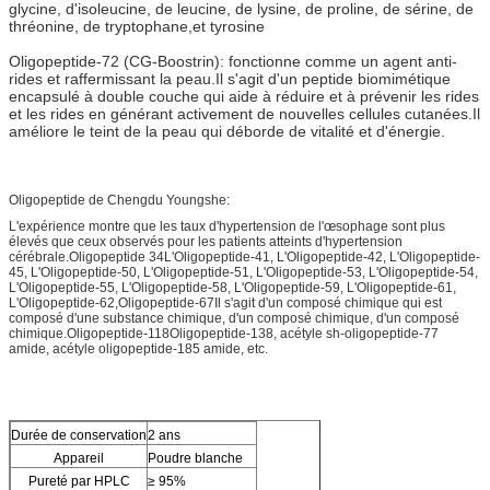
glycine, d'isoleucine, de leucine, de lysine, de proline, de sérine, de
thréonine, de tryptophane,et tyrosine
Oligopeptide-72 (CG-Boostrin): fonctionne comme un agent anti-
rides et raffermissant la peau.Il s'agit d'un peptide biomimétique
encapsulé à double couche qui aide à réduire et à prévenir les rides
et les rides en générant activement de nouvelles cellules cutanées.Il
améliore le teint de la peau qui déborde de vitalité et d'énergie.
Oligopeptide de Chengdu Youngshe:
L'expérience montre que les taux d'hypertension de l'œsophage sont plus
élevés que ceux observés pour les patients atteints d'hypertension
cérébrale.Oligopeptide 34L'Oligopeptide-41, L'Oligopeptide-42, L'Oligopeptide-
45, L'Oligopeptide-50, L'Oligopeptide-51, L'Oligopeptide-53, L'Oligopeptide-54,
L'Oligopeptide-55, L'Oligopeptide-58, L'Oligopeptide-59, L'Oligopeptide-61,
L'Oligopeptide-62,Oligopeptide-67Il s'agit d'un composé chimique qui est
composé d'une substance chimique, d'un composé chimique, d'un composé
chimique.Oligopeptide-118Oligopeptide-138, acétyle sh-oligopeptide-77
amide, acétyle oligopeptide-185 amide, etc.
Durée de conservation
2 ans
Appareil
Poudre blanche
Pureté par HPLC
≥ 95%