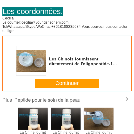
Les coordonnées.
Cecilia
Le courriel: cecilia@youngshechem.com
Tel/Whatsapp/Skype/WeChat: +8618108235634 Vous pouvez nous contacter
en ligne.
Les Chinois fournissent
directement de l'oligopeptide-109
en poudre blanche de haute
qualité
Continuer
Peptide pour le soin de la peau
Plus
 fournit
La Chine fournit
La Chine fournit
La Chine fournit
matiè