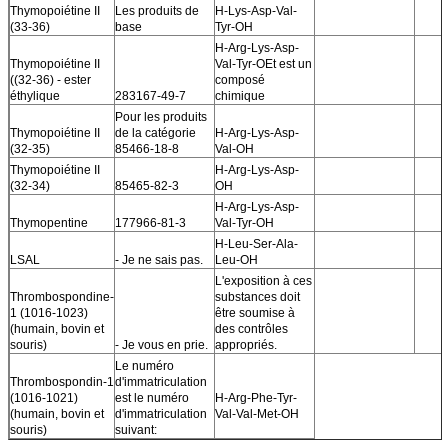
Thymopoiétine II
Les produits de
H-Lys-Asp-Val-
(33-36)
base
Tyr-OH
H-Arg-Lys-Asp-
Thymopoiétine II
Val-Tyr-OEt est un
((32-36) - ester
composé
éthylique
283167-49-7
chimique
Pour les produits
Thymopoiétine II
de la catégorie
H-Arg-Lys-Asp-
(32-35)
85466-18-8
Val-OH
Thymopoiétine II
H-Arg-Lys-Asp-
(32-34)
85465-82-3
OH
H-Arg-Lys-Asp-
Thymopentine
177966-81-3
Val-Tyr-OH
H-Leu-Ser-Ala-
LSAL
- Je ne sais pas.
Leu-OH
L'exposition à ces
Thrombospondine-
substances doit
1 (1016-1023)
être soumise à
(humain, bovin et
des contrôles
souris)
- Je vous en prie.
appropriés.
Le numéro
Thrombospondin-1
d'immatriculation
(1016-1021)
est le numéro
H-Arg-Phe-Tyr-
(humain, bovin et
d'immatriculation
Val-Val-Met-OH
souris)
suivant: