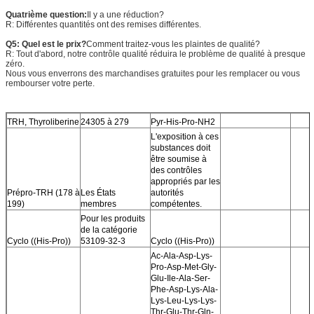
Quatrième question:
Il y a une réduction?
R: Différentes quantités ont des remises différentes.
Q5: Quel est le prix?
Comment traitez-vous les plaintes de qualité?
R: Tout d'abord, notre contrôle qualité réduira le problème de qualité à presque
zéro.
Nous vous enverrons des marchandises gratuites pour les remplacer ou vous
rembourser votre perte.
TRH, Thyroliberine
24305 à 279
Pyr-His-Pro-NH2
L'exposition à ces
substances doit
être soumise à
des contrôles
appropriés par les
Prépro-TRH (178 à
Les États
autorités
199)
membres
compétentes.
Pour les produits
de la catégorie
Cyclo ((His-Pro))
53109-32-3
Cyclo ((His-Pro))
Ac-Ala-Asp-Lys-
Pro-Asp-Met-Gly-
Glu-Ile-Ala-Ser-
Phe-Asp-Lys-Ala-
Lys-Leu-Lys-Lys-
Thr-Glu-Thr-Gln-