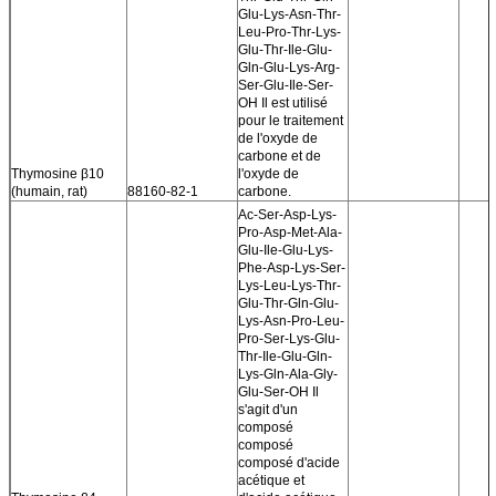
Glu-Lys-Asn-Thr-
Leu-Pro-Thr-Lys-
Glu-Thr-Ile-Glu-
Gln-Glu-Lys-Arg-
Ser-Glu-Ile-Ser-
OH Il est utilisé
pour le traitement
de l'oxyde de
carbone et de
Thymosine β10
l'oxyde de
(humain, rat)
88160-82-1
carbone.
Ac-Ser-Asp-Lys-
Pro-Asp-Met-Ala-
Glu-Ile-Glu-Lys-
Phe-Asp-Lys-Ser-
Lys-Leu-Lys-Thr-
Glu-Thr-Gln-Glu-
Lys-Asn-Pro-Leu-
Pro-Ser-Lys-Glu-
Thr-Ile-Glu-Gln-
Lys-Gln-Ala-Gly-
Glu-Ser-OH Il
s'agit d'un
composé
composé
composé d'acide
acétique et