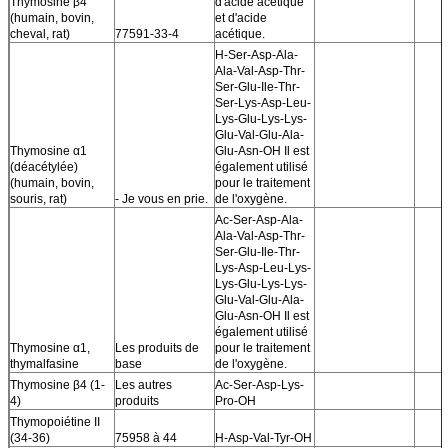
Thymosine β4
d'acide acétique
(humain, bovin,
et d'acide
cheval, rat)
77591-33-4
acétique.
H-Ser-Asp-Ala-
Ala-Val-Asp-Thr-
Ser-Glu-Ile-Thr-
Ser-Lys-Asp-Leu-
Lys-Glu-Lys-Lys-
Glu-Val-Glu-Ala-
Thymosine α1
Glu-Asn-OH Il est
(déacétylée)
également utilisé
(humain, bovin,
pour le traitement
souris, rat)
- Je vous en prie.
de l'oxygène.
Ac-Ser-Asp-Ala-
Ala-Val-Asp-Thr-
Ser-Glu-Ile-Thr-
Lys-Asp-Leu-Lys-
Lys-Glu-Lys-Lys-
Glu-Val-Glu-Ala-
Glu-Asn-OH Il est
également utilisé
Thymosine α1,
Les produits de
pour le traitement
thymalfasine
base
de l'oxygène.
Thymosine β4 (1-
Les autres
Ac-Ser-Asp-Lys-
4)
produits
Pro-OH
Thymopoiétine II
(34-36)
75958 à 44
H-Asp-Val-Tyr-OH