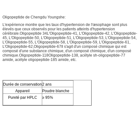
Oligopeptide de Chengdu Youngshe:
L'expérience montre que les taux d'hypertension de l'œsophage sont plus
élevés que ceux observés pour les patients atteints d'hypertension
cérébrale.Oligopeptide 34L'Oligopeptide-41, L'Oligopeptide-42, L'Oligopeptide-
45, L'Oligopeptide-50, L'Oligopeptide-51, L'Oligopeptide-53, L'Oligopeptide-54,
L'Oligopeptide-55, L'Oligopeptide-58, L'Oligopeptide-59, L'Oligopeptide-61,
L'Oligopeptide-62,Oligopeptide-67Il s'agit d'un composé chimique qui est
composé d'une substance chimique, d'un composé chimique, d'un composé
chimique.Oligopeptide-118Oligopeptide-138, acétyle sh-oligopeptide-77
amide, acétyle oligopeptide-185 amide, etc.
Durée de conservation
2 ans
Appareil
Poudre blanche
Pureté par HPLC
≥ 95%