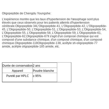
Oligopeptide de Chengdu Youngshe:
L'expérience montre que les taux d'hypertension de l'œsophage sont plus
élevés que ceux observés pour les patients atteints d'hypertension
cérébrale.Oligopeptide 34L'Oligopeptide-41, L'Oligopeptide-42, L'Oligopeptide-
45, L'Oligopeptide-50, L'Oligopeptide-51, L'Oligopeptide-53, L'Oligopeptide-54,
L'Oligopeptide-55, L'Oligopeptide-58, L'Oligopeptide-59, L'Oligopeptide-61,
L'Oligopeptide-62,Oligopeptide-67Il s'agit d'un composé chimique qui est
composé d'une substance chimique, d'un composé chimique, d'un composé
chimique.Oligopeptide-118Oligopeptide-138, acétyle sh-oligopeptide-77
amide, acétyle oligopeptide-185 amide, etc.
Durée de conservation
2 ans
Appareil
Poudre blanche
Pureté par HPLC
≥ 95%