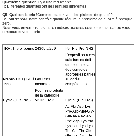
Quatrième question:
Il y a une réduction?
R: Différentes quantités ont des remises différentes.
Q5: Quel est le prix?
Comment traitez-vous les plaintes de qualité?
R: Tout d'abord, notre contrôle qualité réduira le problème de qualité à presque
zéro.
Nous vous enverrons des marchandises gratuites pour les remplacer ou vous
rembourser votre perte.
TRH, Thyroliberine
24305 à 279
Pyr-His-Pro-NH2
L'exposition à ces
substances doit
être soumise à
des contrôles
appropriés par les
Prépro-TRH (178 à
Les États
autorités
199)
membres
compétentes.
Pour les produits
de la catégorie
Cyclo ((His-Pro))
53109-32-3
Cyclo ((His-Pro))
Ac-Ala-Asp-Lys-
Pro-Asp-Met-Gly-
Glu-Ile-Ala-Ser-
Phe-Asp-Lys-Ala-
Lys-Leu-Lys-Lys-
Thr-Glu-Thr-Gln-
Glu-Lys-Asn-Thr-