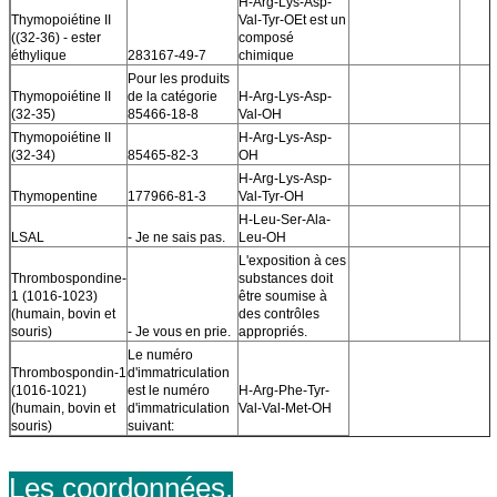
H-Arg-Lys-Asp-
Thymopoiétine II
Val-Tyr-OEt est un
((32-36) - ester
composé
éthylique
283167-49-7
chimique
Pour les produits
Thymopoiétine II
de la catégorie
H-Arg-Lys-Asp-
(32-35)
85466-18-8
Val-OH
Thymopoiétine II
H-Arg-Lys-Asp-
(32-34)
85465-82-3
OH
H-Arg-Lys-Asp-
Thymopentine
177966-81-3
Val-Tyr-OH
H-Leu-Ser-Ala-
LSAL
- Je ne sais pas.
Leu-OH
L'exposition à ces
Thrombospondine-
substances doit
1 (1016-1023)
être soumise à
(humain, bovin et
des contrôles
souris)
- Je vous en prie.
appropriés.
Le numéro
Thrombospondin-1
d'immatriculation
(1016-1021)
est le numéro
H-Arg-Phe-Tyr-
(humain, bovin et
d'immatriculation
Val-Val-Met-OH
souris)
suivant:
Les coordonnées.