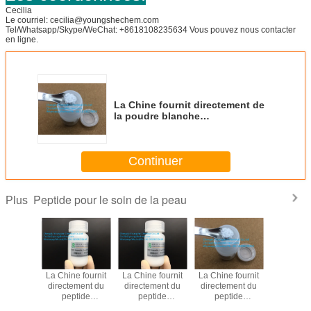
Cecilia
Le courriel: cecilia@youngshechem.com
Tel/Whatsapp/Skype/WeChat: +8618108235634 Vous pouvez nous contacter
en ligne.
La Chine fournit directement de
la poudre blanche
d'Oligopeptide-112 de haute
qualité
Continuer
Peptide pour le soin de la peau
Plus
 fournit
La Chine fournit
La Chine fournit
La Chine fournit
matiè
ment du
directement du
directement du
directement du
premi
tide
peptide
peptide
peptide
cosmétiq
tique
cosmétique
cosmétique
cosmétique
couleur b