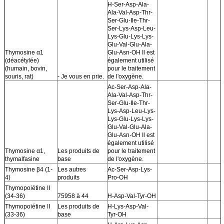
H-Ser-Asp-Ala-
Ala-Val-Asp-Thr-
Ser-Glu-Ile-Thr-
Ser-Lys-Asp-Leu-
Lys-Glu-Lys-Lys-
Glu-Val-Glu-Ala-
Thymosine α1
Glu-Asn-OH Il est
(déacétylée)
également utilisé
(humain, bovin,
pour le traitement
souris, rat)
- Je vous en prie.
de l'oxygène.
Ac-Ser-Asp-Ala-
Ala-Val-Asp-Thr-
Ser-Glu-Ile-Thr-
Lys-Asp-Leu-Lys-
Lys-Glu-Lys-Lys-
Glu-Val-Glu-Ala-
Glu-Asn-OH Il est
également utilisé
Thymosine α1,
Les produits de
pour le traitement
thymalfasine
base
de l'oxygène.
Thymosine β4 (1-
Les autres
Ac-Ser-Asp-Lys-
4)
produits
Pro-OH
Thymopoiétine II
(34-36)
75958 à 44
H-Asp-Val-Tyr-OH
Thymopoiétine II
Les produits de
H-Lys-Asp-Val-
(33-36)
base
Tyr-OH