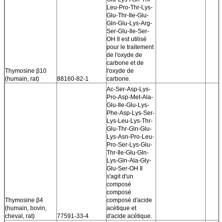
Leu-Pro-Thr-Lys-
Glu-Thr-Ile-Glu-
Gln-Glu-Lys-Arg-
Ser-Glu-Ile-Ser-
OH Il est utilisé
pour le traitement
de l'oxyde de
carbone et de
Thymosine β10
l'oxyde de
(humain, rat)
88160-82-1
carbone.
Ac-Ser-Asp-Lys-
Pro-Asp-Met-Ala-
Glu-Ile-Glu-Lys-
Phe-Asp-Lys-Ser-
Lys-Leu-Lys-Thr-
Glu-Thr-Gln-Glu-
Lys-Asn-Pro-Leu-
Pro-Ser-Lys-Glu-
Thr-Ile-Glu-Gln-
Lys-Gln-Ala-Gly-
Glu-Ser-OH Il
s'agit d'un
composé
composé
Thymosine β4
composé d'acide
(humain, bovin,
acétique et
cheval, rat)
77591-33-4
d'acide acétique.