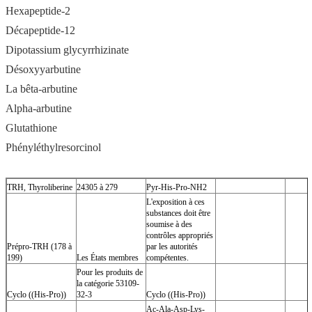
Hexapeptide-2
Décapeptide-12
Dipotassium glycyrrhizinate
Désoxyyarbutine
La bêta-arbutine
Alpha-arbutine
Glutathione
Phényléthylresorcinol
TRH, Thyroliberine
24305 à 279
Pyr-His-Pro-NH2
L'exposition à ces
substances doit être
soumise à des
contrôles appropriés
Prépro-TRH (178 à
par les autorités
199)
Les États membres
compétentes.
Pour les produits de
la catégorie 53109-
Cyclo ((His-Pro))
32-3
Cyclo ((His-Pro))
Ac-Ala-Asp-Lys-