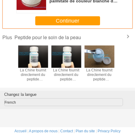
palmitate de couleur blanche de
bonne qualité / Chromabright
Youngshe Chem
Continuer
Peptide pour le soin de la peau
Plus
 fournit
La Chine fournit
La Chine fournit
La Chine fournit
matiè
ment du
directement du
directement du
directement du
premi
tide
peptide
peptide
peptide
cosmétiq
tique
cosmétique
cosmétique
cosmétique
couleur b
ptide-67
Oligopeptide-45
Oligopeptide-59
Oligopeptide-53
Oligopept
oudre
en poudre
en poudre
en poudre
pou
Changez la langue
de haute
blanche de haute
blanche de haute
blanche de haute
l'éclairci
lité
qualité
qualité
qualité
de la pea
French
protection
Accueil
|
A propos de nous
|
Contact
|
Plan du site
|
Privacy Policy