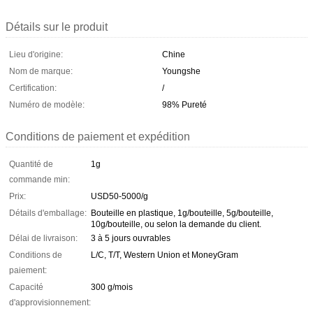
Détails sur le produit
Lieu d'origine:
Chine
Nom de marque:
Youngshe
Certification:
/
Numéro de modèle:
98% Pureté
Conditions de paiement et expédition
Quantité de
1g
commande min:
Prix:
USD50-5000/g
Détails d'emballage:
Bouteille en plastique, 1g/bouteille, 5g/bouteille,
10g/bouteille, ou selon la demande du client.
Délai de livraison:
3 à 5 jours ouvrables
Conditions de
L/C, T/T, Western Union et MoneyGram
paiement:
Capacité
300 g/mois
d'approvisionnement: