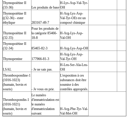
Thymopoiétine II
H-Lys-Asp-Val-Tyr-
(33-36)
Les produits de base
OH
Thymopoiétine II
H-Arg-Lys-Asp-
((32-36) - ester
Val-Tyr-OEt est un
éthylique
283167-49-7
composé chimique
Pour les produits de
Thymopoiétine II
la catégorie 85466-
H-Arg-Lys-Asp-
(32-35)
18-8
Val-OH
Thymopoiétine II
(32-34)
85465-82-3
H-Arg-Lys-Asp-OH
H-Arg-Lys-Asp-
Thymopentine
177966-81-3
Val-Tyr-OH
H-Leu-Ser-Ala-Leu-
LSAL
- Je ne sais pas.
OH
Thrombospondine-1
L'exposition à ces
(1016-1023)
substances doit être
(humain, bovin et
soumise à des
souris)
- Je vous en prie.
contrôles appropriés.
Le numéro
Thrombospondin-1
d'immatriculation est
(1016-1021)
le numéro
(humain, bovin et
d'immatriculation
H-Arg-Phe-Tyr-Val-
souris)
suivant:
Val-Met-OH