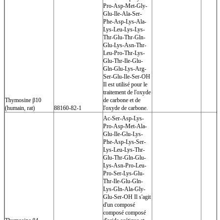
Pro-Asp-Met-Gly-
Glu-Ile-Ala-Ser-
Phe-Asp-Lys-Ala-
Lys-Leu-Lys-Lys-
Thr-Glu-Thr-Gln-
Glu-Lys-Asn-Thr-
Leu-Pro-Thr-Lys-
Glu-Thr-Ile-Glu-
Gln-Glu-Lys-Arg-
Ser-Glu-Ile-Ser-OH
Il est utilisé pour le
traitement de l'oxyde
Thymosine β10
de carbone et de
(humain, rat)
88160-82-1
l'oxyde de carbone.
Ac-Ser-Asp-Lys-
Pro-Asp-Met-Ala-
Glu-Ile-Glu-Lys-
Phe-Asp-Lys-Ser-
Lys-Leu-Lys-Thr-
Glu-Thr-Gln-Glu-
Lys-Asn-Pro-Leu-
Pro-Ser-Lys-Glu-
Thr-Ile-Glu-Gln-
Lys-Gln-Ala-Gly-
Glu-Ser-OH Il s'agit
d'un composé
composé composé