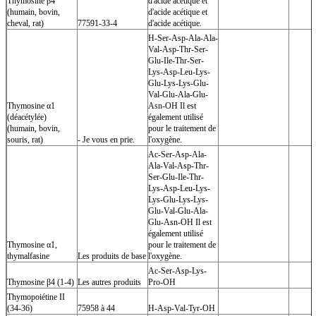
Thymosine β4
d'acide acétique et
(humain, bovin,
d'acide acétique et
cheval, rat)
77591-33-4
d'acide acétique.
H-Ser-Asp-Ala-Ala-
Val-Asp-Thr-Ser-
Glu-Ile-Thr-Ser-
Lys-Asp-Leu-Lys-
Glu-Lys-Lys-Glu-
Val-Glu-Ala-Glu-
Thymosine α1
Asn-OH Il est
(déacétylée)
également utilisé
(humain, bovin,
pour le traitement de
souris, rat)
- Je vous en prie.
l'oxygène.
Ac-Ser-Asp-Ala-
Ala-Val-Asp-Thr-
Ser-Glu-Ile-Thr-
Lys-Asp-Leu-Lys-
Lys-Glu-Lys-Lys-
Glu-Val-Glu-Ala-
Glu-Asn-OH Il est
également utilisé
Thymosine α1,
pour le traitement de
thymalfasine
Les produits de base
l'oxygène.
Ac-Ser-Asp-Lys-
Thymosine β4 (1-4)
Les autres produits
Pro-OH
Thymopoiétine II
(34-36)
75958 à 44
H-Asp-Val-Tyr-OH