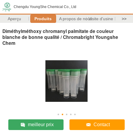
Chengdu YoungShe Chemical Co., Ltd
Aperçu
Produits
A propos de nous
Visite d'usine
>>
Diméthylméthoxy chromanyl palmitate de couleur
blanche de bonne qualité / Chromabright Youngshe
Chem
meilleur prix
Contact