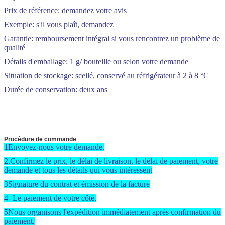
Prix de référence: demandez votre avis
Exemple: s'il vous plaît, demandez
Garantie: remboursement intégral si vous rencontrez un problème de
qualité
Détails d'emballage: 1 g/ bouteille ou selon votre demande
Situation de stockage: scellé, conservé au réfrigérateur à 2 à 8 °C
Durée de conservation: deux ans
Procédure de commande
1Envoyez-nous votre demande.
2.Confirmez le prix, le délai de livraison, le délai de paiement, votre
demande et tous les détails qui vous intéressent
3Signature du contrat et émission de la facture
4- Le paiement de votre côté.
5Nous organisons l'expédition immédiatement après confirmation du
paiement.