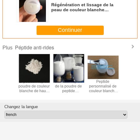
Régénération et lissage de la
peau de couleur blanche
Palmitoyl Dipeptide-5 / SYN-
TACKS avec bon prix
Continuer
Péptide anti-rides
Plus
t chinois
Expédition rapide
Livraison rapide
Peptide
Poudre b
t de la
poudre de couleur
de la poudre de
personnalisé de
de peptid
 blanche
blanche de haute
peptide
couleur blanche
rides A
ur de
qualité rh-aFGF à
cosmétique de
peptide
hexapept
sance
prix raisonnable
couleur blanche
RFensebiome
argiréli
rmique
de haute qualité
616204
Changez la langue
ain
Leupeptine du
ant, EGF
fabricant fiable