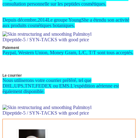
consultation personnelle sur les peptides cosmétiques.
Depuis décembre,2014Le groupe YoungShe a étendu son activité
aux produits cosmétiques botaniques.
Paiement
Paypal, Western Union, Money Gram, L/C, T/T sont tous acceptés.
Le courrier
Nous utiliserons votre courrier préféré, tel que
DHL,UPS,TNT,FEDEX ou EMS.L'expédition aérienne est
également disponible.