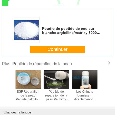
Poudre de peptide de couleur
blanche argiréline/matrixyl3000
poudre de la société de peptide
cosmétique fiable Youngshe
Chem
Continuer
Peptide de réparation de la peau
Plus
e anti-
EGF Réparation
Péptide de
Les Chinois
Les Chi
toire de
de la peau
réparation de la
fournissent
fournis
on de la
Peptide palmitoyl
peau Palmitoyl
directement de
directemen
ristoyl
sh-tripeptide-3
Sh-tripeptide-4
l'octapeptide-5 en
nicotinoyld
ptide-34
Amide
amide lissage et
poudre blanche
22 en p
ep A440
Régénération de
lipolyse
de haute qualité
blanche d
Changez la langue
la peau
quali