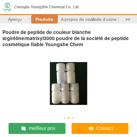
Chengdu YoungShe Chemical Co., Ltd
Aperçu
Produits
A propos de nous
Visite d'usine
>>
Poudre de peptide de couleur blanche
argiréline/matrixyl3000 poudre de la société de peptide
cosmétique fiable Youngshe Chem
meilleur prix
Contact