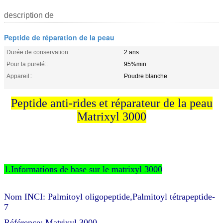
description de
Peptide de réparation de la peau
Durée de conservation:
2 ans
Pour la pureté::
95%min
Appareil::
Poudre blanche
Peptide anti-rides et réparateur de la peau
Matrixyl 3000
1.Informations de base sur le matrixyl 3000
Nom INCI: Palmitoyl oligopeptide,Palmitoyl tétrapeptide-
7
Référence: Matrixyl 3000