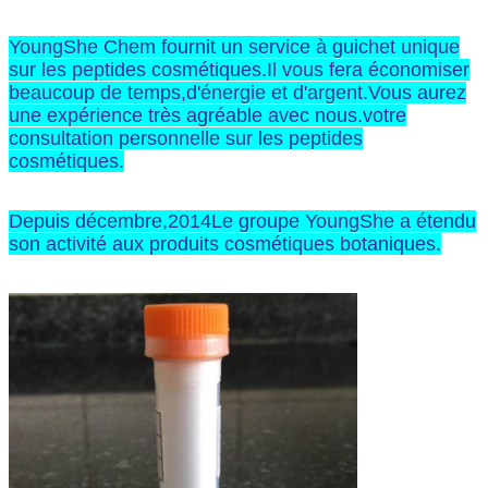
YoungShe Chem fournit un service à guichet unique
sur les peptides cosmétiques.Il vous fera économiser
beaucoup de temps,d'énergie et d'argent.Vous aurez
une expérience très agréable avec nous.votre
consultation personnelle sur les peptides
cosmétiques.
Depuis décembre,2014Le groupe YoungShe a étendu
son activité aux produits cosmétiques botaniques.