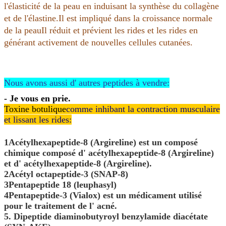
l'élasticité de la peau en induisant la synthèse du collagène
et de l'élastine.Il est impliqué dans la croissance normale
de la peauIl réduit et prévient les rides et les rides en
générant activement de nouvelles cellules cutanées.
Nous avons aussi d' autres peptides à vendre:
- Je vous en prie.
Toxine botulique
comme inhibant la contraction musculaire
et lissant les rides:
1Acétylhexapeptide-8 (Argireline) est un composé
chimique composé d' acétylhexapeptide-8 (Argireline)
et d' acétylhexapeptide-8 (Argireline).
2Acétyl octapeptide-3 (SNAP-8)
3Pentapeptide 18 (leuphasyl)
4Pentapeptide-3 (Vialox) est un médicament utilisé
pour le traitement de l' acné.
5. Dipeptide diaminobutyroyl benzylamide diacétate