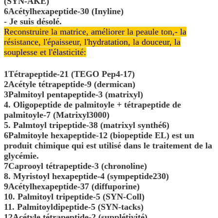
(SYN-AKE)
6Acétylhexapeptide-30 (Inyline)
- Je suis désolé.
Reconstruire la matrice, améliorer la peau
le ton,
- la
résistance, l'épaisseur, l'hydratation, la douceur, la
souplesse et l'élasticité:
1Tétrapeptide-21 (TEGO Pep4-17)
2Acétyle tétrapeptide-9 (dermican)
3Palmitoyl pentapeptide-3 (matrixyl)
4. Oligopeptide de palmitoyle + tétrapeptide de
palmitoyle-7 (Matrixyl3000)
5. Palmtoyl tripeptide-38 (matrixyl synthé6)
6Palmitoyle hexapeptide-12 (biopeptide EL) est un
produit chimique qui est utilisé dans le traitement de la
glycémie.
7Caprooyl tétrapeptide-3 (chronoline)
8. Myristoyl hexapeptide-4 (sympeptide230)
9Acétylhexapeptide-37 (diffuporine)
10. Palmitoyl tripeptide-5 (SYN-Coll)
11. Palmitoyldipeptide-5 (SYN-tacks)
12Acétyle tétrapeptide-2 (supplétivité)