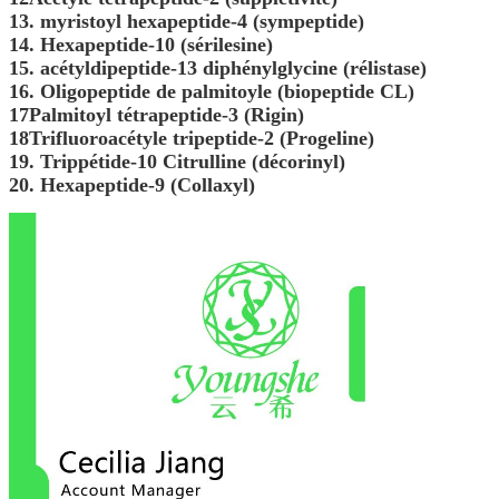
13. myristoyl hexapeptide-4 (sympeptide)
14. Hexapeptide-10 (sérilesine)
15. acétyldipeptide-13 diphénylglycine (rélistase)
16. Oligopeptide de palmitoyle (biopeptide CL)
17Palmitoyl tétrapeptide-3 (Rigin)
18Trifluoroacétyle tripeptide-2 (Progeline)
19. Trippétide-10 Citrulline (décorinyl)
20. Hexapeptide-9 (Collaxyl)