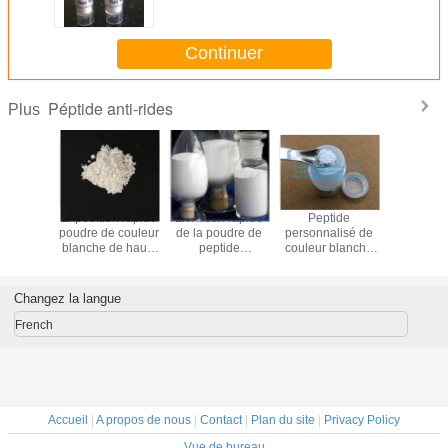
Oligopeptide-20 pour Anti-rides
et la cicatrisation des plaies
Continuer
Péptide anti-rides
Plus
t chinois
Expédition rapide
Livraison rapide
Peptide
Poudre b
t de la
poudre de couleur
de la poudre de
personnalisé de
de peptid
 blanche
blanche de haute
peptide
couleur blanche
rides A
ur de
qualité rh-aFGF à
cosmétique de
peptide
hexapept
sance
prix raisonnable
couleur blanche
RFensebiome
argiréli
rmique
de haute qualité
616204
Changez la langue
ain
Leupeptine du
ant, EGF
fabricant fiable
French
Accueil
|
A propos de nous
|
Contact
|
Plan du site
|
Privacy Policy
Vue de bureau