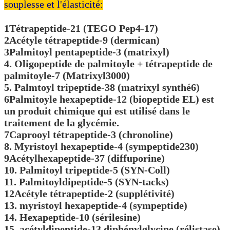
souplesse et l'élasticité:
1Tétrapeptide-21 (TEGO Pep4-17)
2Acétyle tétrapeptide-9 (dermican)
3Palmitoyl pentapeptide-3 (matrixyl)
4. Oligopeptide de palmitoyle + tétrapeptide de
palmitoyle-7 (Matrixyl3000)
5. Palmtoyl tripeptide-38 (matrixyl synthé6)
6Palmitoyle hexapeptide-12 (biopeptide EL) est
un produit chimique qui est utilisé dans le
traitement de la glycémie.
7Caprooyl tétrapeptide-3 (chronoline)
8. Myristoyl hexapeptide-4 (sympeptide230)
9Acétylhexapeptide-37 (diffuporine)
10. Palmitoyl tripeptide-5 (SYN-Coll)
11. Palmitoyldipeptide-5 (SYN-tacks)
12Acétyle tétrapeptide-2 (supplétivité)
13. myristoyl hexapeptide-4 (sympeptide)
14. Hexapeptide-10 (sérilesine)
15. acétyldipeptide-13 diphénylglycine (rélistase)