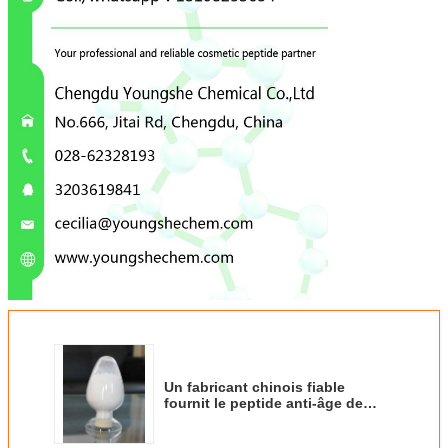
Un fabricant chinois fiable
fournit le peptide anti-âge de
couleur blanche Syn-TC,cas
883558-32-5