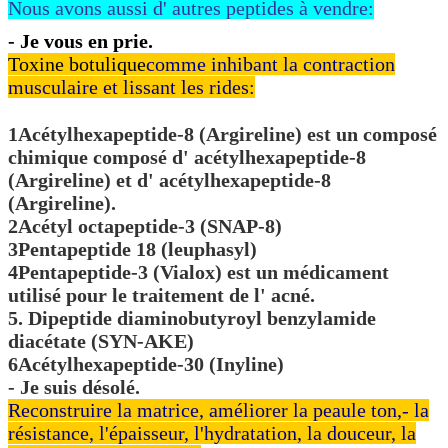
Nous avons aussi d' autres peptides à vendre:
- Je vous en prie.
Toxine botulique
comme inhibant la contraction
musculaire et lissant les rides:
1Acétylhexapeptide-8 (Argireline) est un composé
chimique composé d' acétylhexapeptide-8
(Argireline) et d' acétylhexapeptide-8
(Argireline).
2Acétyl octapeptide-3 (SNAP-8)
3Pentapeptide 18 (leuphasyl)
4Pentapeptide-3 (Vialox) est un médicament
utilisé pour le traitement de l' acné.
5. Dipeptide diaminobutyroyl benzylamide
diacétate (SYN-AKE)
6Acétylhexapeptide-30 (Inyline)
- Je suis désolé.
Reconstruire la matrice, améliorer la peau
le ton,
- la
résistance, l'épaisseur, l'hydratation, la douceur, la