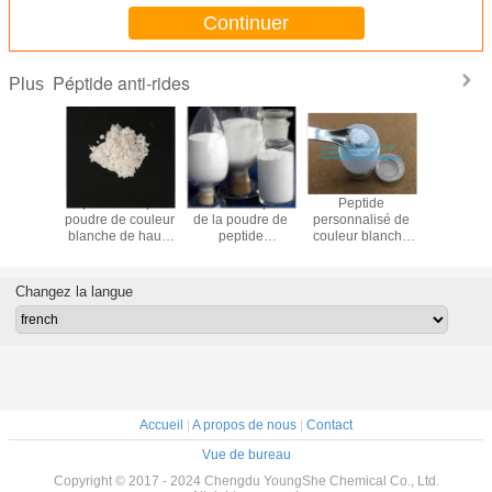
Continuer
Péptide anti-rides
Plus
t chinois
Expédition rapide
Livraison rapide
Peptide
Poudre b
t de la
poudre de couleur
de la poudre de
personnalisé de
de peptid
 blanche
blanche de haute
peptide
couleur blanche
rides A
ur de
qualité rh-aFGF à
cosmétique de
peptide
hexapept
sance
prix raisonnable
couleur blanche
RFensebiome
argiréli
rmique
de haute qualité
616204
Changez la langue
ain
Leupeptine du
ant, EGF
fabricant fiable
Accueil
|
A propos de nous
|
Contact
Vue de bureau
Copyright © 2017 - 2024 Chengdu YoungShe Chemical Co., Ltd.