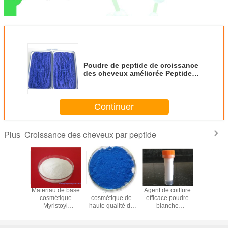
Poudre de peptide de croissance
des cheveux améliorée Peptide
de cuivre/ Tripeptide de cuivre-1/
GHK-Cu en bleu
Continuer
Croissance des cheveux par peptide
Plus
Peptide
Matériau de base
Ingrédient
Agent de coiffure
950,0% P
roissance
cosmétique
cosmétique de
efficace poudre
pour la cr
heveux
Myristoyl
haute qualité de
blanche
des ch
IDE-15
Pentapeptide-17
couleur bleue
Acétyldipeptide-1
DIPEPTI
étique
poudre de peptide
GHK-CU,peptide
Cetyl Ester
synthét