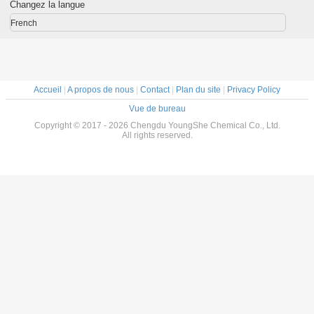
tide
CAS 959610-30-1
de cuivre
Pepti
Changez la langue
tique
cosmét
French
Accueil
|
A propos de nous
|
Contact
|
Plan du site
|
Privacy Policy
Vue de bureau
Copyright © 2017 - 2026 Chengdu YoungShe Chemical Co., Ltd.
All rights reserved.