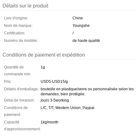
Détails sur le produit
Lieu d'origine:
Chine
Nom de marque:
Youngshe
Certification:
/
Numéro de modèle:
de haute qualité
Conditions de paiement et expédition
Quantité de
1g
commande min:
Prix:
USD5-USD15/g
Détails d'emballage:
bouteille en plastique/verre ou personnalisée selon les
demandes, bien protégée.
Délai de livraison:
jours 3-5working
Conditions de
L/C, T/T, Western Union, Paypal
paiement:
Capacité
1kg/month
d'approvisionnement: