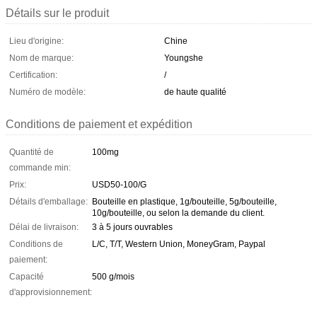
Détails sur le produit
Lieu d'origine:
Chine
Nom de marque:
Youngshe
Certification:
/
Numéro de modèle:
de haute qualité
Conditions de paiement et expédition
Quantité de
100mg
commande min:
Prix:
USD50-100/G
Détails d'emballage:
Bouteille en plastique, 1g/bouteille, 5g/bouteille,
10g/bouteille, ou selon la demande du client.
Délai de livraison:
3 à 5 jours ouvrables
Conditions de
L/C, T/T, Western Union, MoneyGram, Paypal
paiement:
Capacité
500 g/mois
d'approvisionnement: